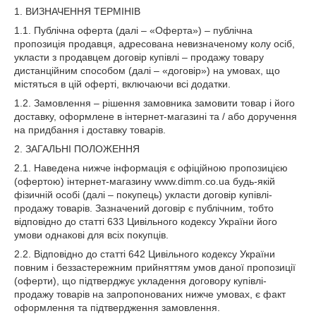
1. ВИЗНАЧЕННЯ ТЕРМІНІВ
1.1. Публічна оферта (далі – «Оферта») – публічна
пропозиція продавця, адресована невизначеному колу осіб,
укласти з продавцем договір купівлі – продажу товару
дистанційним способом (далі – «договір») на умовах, що
містяться в цій оферті, включаючи всі додатки.
1.2. Замовлення – рішення замовника замовити товар і його
доставку, оформлене в інтернет-магазині та / або доручення
на придбання і доставку товарів.
2. ЗАГАЛЬНІ ПОЛОЖЕННЯ
2.1. Наведена нижче інформація є офіційною пропозицією
(офертою) інтернет-магазину www.dimm.co.ua будь-якій
фізичній особі (далі – покупець) укласти договір купівлі-
продажу товарів. Зазначений договір є публічним, тобто
відповідно до статті 633 Цивільного кодексу України його
умови однакові для всіх покупців.
2.2. Відповідно до статті 642 Цивільного кодексу України
повним і беззастережним прийняттям умов даної пропозиції
(оферти), що підтверджує укладення договору купівлі-
продажу товарів на запропонованих нижче умовах, є факт
оформлення та підтвердження замовлення.