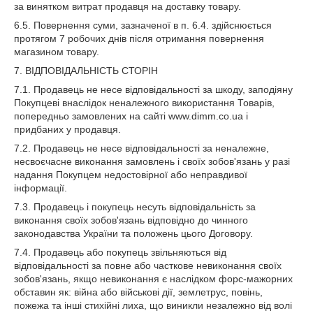
за винятком витрат продавця на доставку товару.
6.5. Повернення суми, зазначеної в п. 6.4. здійснюється
протягом 7 робочих днів після отримання повернення
магазином товару.
7. ВІДПОВІДАЛЬНІСТЬ СТОРІН
7.1. Продавець не несе відповідальності за шкоду, заподіяну
Покупцеві внаслідок неналежного використання Товарів,
попередньо замовлених на сайті www.dimm.co.ua і
придбаних у продавця.
7.2. Продавець не несе відповідальності за неналежне,
несвоєчасне виконання замовлень і своїх зобов'язань у разі
надання Покупцем недостовірної або неправдивої
інформації.
7.3. Продавець і покупець несуть відповідальність за
виконання своїх зобов'язань відповідно до чинного
законодавства України та положень цього Договору.
7.4. Продавець або покупець звільняються від
відповідальності за повне або часткове невиконання своїх
зобов'язань, якщо невиконання є наслідком форс-мажорних
обставин як: війна або військові дії, землетрус, повінь,
пожежа та інші стихійні лиха, що виникли незалежно від волі