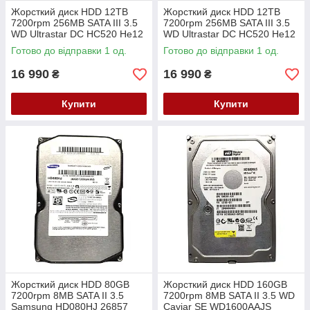
Жорсткий диск HDD 12TB
Жорсткий диск HDD 12TB
7200rpm 256MB SATA III 3.5
7200rpm 256MB SATA III 3.5
WD Ultrastar DC HC520 He12
WD Ultrastar DC HC520 He12
HUH721212ALE604 0F30146
HUH721212ALE604 0F29592
Готово до відправки 1 од.
Готово до відправки 1 од.
PVD6E
2B8SY
16 990
16 990
₴
₴
Купити
Купити
Жорсткий диск HDD 80GB
Жорсткий диск HDD 160GB
7200rpm 8MB SATA II 3.5
7200rpm 8MB SATA II 3.5 WD
Samsung HD080HJ 26857
Caviar SE WD1600AAJS