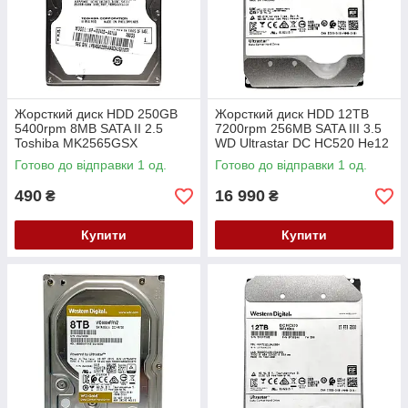
Жорсткий диск HDD 250GB
Жорсткий диск HDD 12TB
5400rpm 8MB SATA II 2.5
7200rpm 256MB SATA III 3.5
Toshiba MK2565GSX
WD Ultrastar DC HC520 He12
HUH721212ALE604 0F30146
Готово до відправки 1 од.
Готово до відправки 1 од.
EGHKF
490
16 990
₴
₴
Купити
Купити