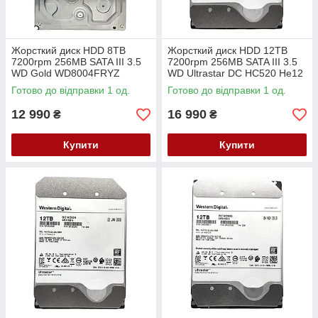
Жорсткий диск HDD 8TB
Жорсткий диск HDD 12TB
7200rpm 256MB SATA III 3.5
7200rpm 256MB SATA III 3.5
WD Gold WD8004FRYZ
WD Ultrastar DC HC520 He12
корпоративний клас
HUH721212ALE604 0F30146
Готово до відправки 1 од.
Готово до відправки 1 од.
Y7S0E
12 990
16 990
₴
₴
Купити
Купити