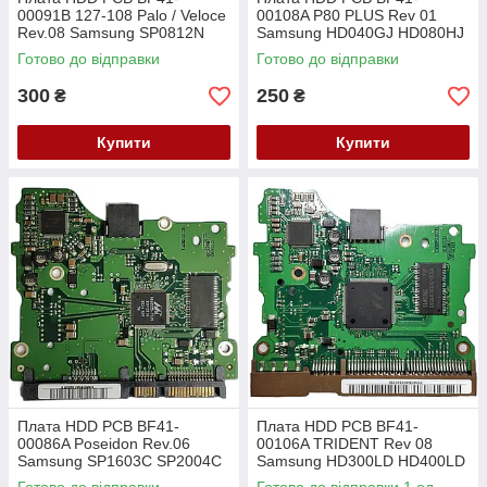
00091B 127-108 Palo / Veloce
00108A P80 PLUS Rev 01
Rev.08 Samsung SP0812N
Samsung HD040GJ HD080HJ
SP1213N SP1614N
Готово до відправки
Готово до відправки
300
250
₴
₴
Купити
Купити
Плата HDD PCB BF41-
Плата HDD PCB BF41-
00086A Poseidon Rev.06
00106A TRIDENT Rev 08
Samsung SP1603C SP2004C
Samsung HD300LD HD400LD
SP2504C