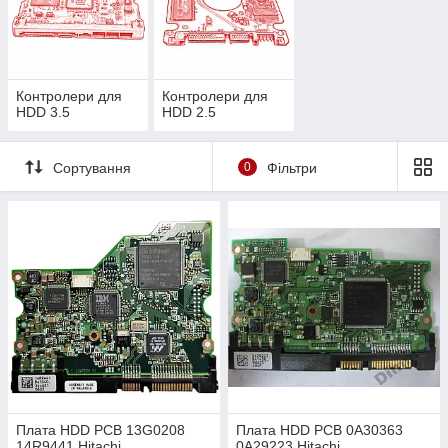
For international buyers.
Contact me if you want to buy my items. I will send you an
invoice for payment including shipping to your country.
Контролери для
Контролери для
HDD 3.5
HDD 2.5
Сортування
0
Фільтри
Плата HDD PCB 13G0208
Плата HDD PCB 0A30363
14R9441 Hitachi
0A29223 Hitachi