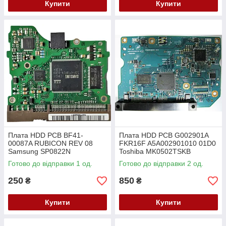
Купити
Купити
Плата HDD PCB BF41-
Плата HDD PCB G002901A
00087A RUBICON REV 08
FKR16F A5A002901010 01D0
Samsung SP0822N
Toshiba MK0502TSKB
MK1002TSKB MK2002TSKB
Готово до відправки 1 од.
Готово до відправки 2 од.
250
850
₴
₴
Купити
Купити