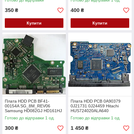
Готово до відправки
Готово до відправки 1 од.
350
400
₴
₴
Купити
Купити
Плата HDD PCB BF41-
Плата HDD PCB 0A90379
00154A SG_8M_REV06
0J21731 0J24459 Hitachi
Samsung HD082GJ HD161HJ
HUS724020ALA640
HUS724030ALA640
Готово до відправки 1 од.
Готово до відправки 1 од.
HUS724040ALA640
300
1 450
₴
₴