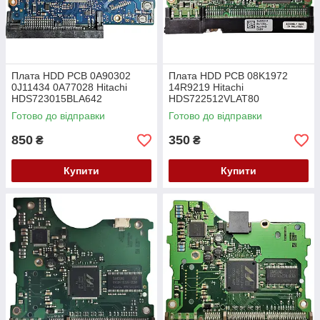
Плата HDD PCB 0A90302
Плата HDD PCB 08K1972
0J11434 0A77028 Hitachi
14R9219 Hitachi
HDS723015BLA642
HDS722512VLAT80
HDS723020BLA642
HDS722516VLAT80
Готово до відправки
Готово до відправки
HDS722525VLAT80
850
350
₴
₴
Купити
Купити