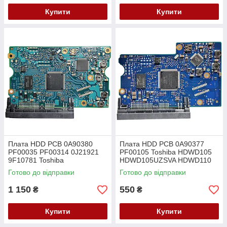
Купити
Купити
Плата HDD PCB 0A90380
Плата HDD PCB 0A90377
PF00035 PF00314 0J21921
PF00105 Toshiba HDWD105
9F10781 Toshiba
HDWD105UZSVA HDWD110
DT01ACA200 DT01ACA300
HDWD110UZSVA
Готово до відправки
Готово до відправки
HDWD120 HDWD130
1 150
550
₴
₴
Купити
Купити