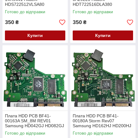
HDS722512VLSA80
HDT722516DLA380
HDS722516VLSA80
HDT722520DLA380
Готово до відправки
Готово до відправки
HDS722525VLSA80
HDT722525DLA380
350
350
₴
₴
Купити
Купити
Плата HDD PCB BF41-
Плата HDD PCB BF41-
00163A SM_8M REV01
00180A Storm Rev07
Samsung HD042GJ HD082GJ
Samsung HD162HJ HD200HJ
HD120HJ HD161HJ
HD250HJ
Готово до відправки
Готово до відправки