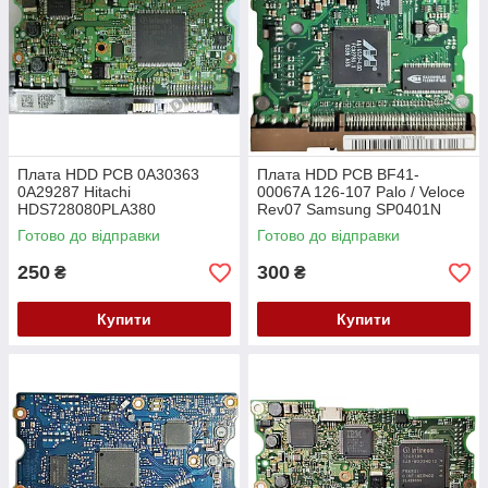
Плата HDD PCB 0A30363
Плата HDD PCB BF41-
0A29287 Hitachi
00067A 126-107 Palo / Veloce
HDS728080PLA380
Rev07 Samsung SP0401N
SP0802N SP1203N SP1604N
Готово до відправки
Готово до відправки
250
300
₴
₴
Купити
Купити