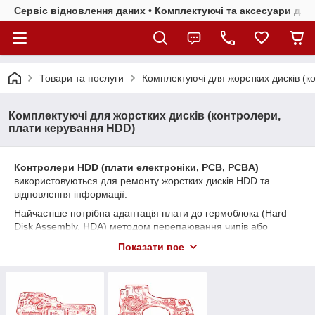
Сервіс відновлення даних • Комплектуючі та аксесуари для 
Товари та послуги
Комплектуючі для жорстких дисків (
Комплектуючі для жорстких дисків (контролери,
плати керування HDD)
Контролери HDD (плати електроніки, PCB, PCBA)
використовуються для ремонту жорстких дисків HDD та
відновлення інформації.
Найчастіше потрібна адаптація плати до гермоблока (Hard
Disk Assembly, HDA) методом перепаювання чипів або
перепрошивки (перезаписування firmware й адаптивних
Показати все
даних) за допомогою спецобладнання. Тому цей товар
рекомендується для фахівців.
Надаємо послуги з
відновлення даних
та ремонту для
жорстких дисків HDD, твердотільних накопичувачів SSD та
інших носіїв інформації.