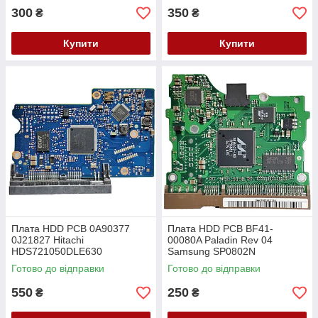
300
350
₴
₴
Купити
Купити
Плата HDD PCB 0A90377
Плата HDD PCB BF41-
0J21827 Hitachi
00080A Paladin Rev 04
HDS721050DLE630
Samsung SP0802N
HDS721010DLE630
Готово до відправки
Готово до відправки
550
250
₴
₴