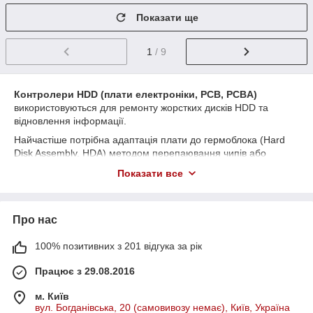
Показати ще
1
/ 9
Контролери HDD (плати електроніки, PCB, PCBA)
використовуються для ремонту жорстких дисків HDD та
відновлення інформації.
Найчастіше потрібна адаптація плати до гермоблока (Hard
Disk Assembly, HDA) методом перепаювання чипів або
перепрошивки (перезаписування firmware й адаптивних
Показати все
даних) за допомогою спецобладнання. Тому цей товар
рекомендується для фахівців.
Надаємо послуги з
відновлення даних
та ремонту для
Про нас
жорстких дисків HDD, твердотільних накопичувачів SSD та
інших носіїв інформації.
100% позитивних з 201 відгука за рік
For international buyers.
Працює з 29.08.2016
Contact me if you want to buy my items. I will send you an
invoice for payment including shipping to your country.
м. Київ
вул. Богданівська, 20 (самовивозу немає), Київ, Україна