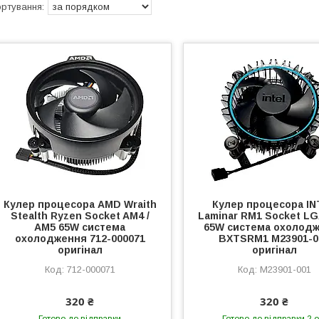
Кулер процесора AMD Wraith
Кулер процесора IN
Stealth Ryzen Socket AM4 /
Laminar RM1 Socket LG
AM5 65W система
65W система охолод
охолодження 712-000071
BXTSRM1 M23901-0
оригінал
оригінал
712-000071
M23901-001
320 ₴
320 ₴