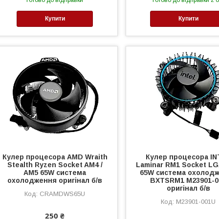
Готово до відправки
Готово до відправки 2 о
Купити
Купити
Кулер процесора AMD Wraith
Кулер процесора IN
Stealth Ryzen Socket AM4 /
Laminar RM1 Socket LG
AM5 65W система
65W система охолод
охолодження оригінал б/в
BXTSRM1 M23901-0
оригінал б/в
CRAMDWS65U
M23901-001U
250 ₴