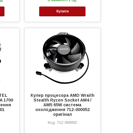
д.
В наявності 1 од.
Купити
TEL
Кулер процесора AMD Wraith
A 1700
Stealth Ryzen Socket AM4 /
ження
AM5 65W система
01
охолодження 712-000052
оригінал
712-000052