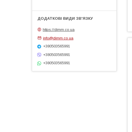
https://dimm.co.ua
info@dimm.co.ua
+380503565991
+380503565991
+380503565991