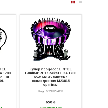
TEL
Кулер процесора INTEL
A 1700
Laminar RH1 Socket LGA 1700
ження
65W ARGB система
01
охолодження M23815
оригінал
M23815-002
650 ₴