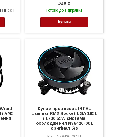
320 ₴
 і в роздріб
Готово до відправки
Купити
Wraith
Кулер процесора INTEL
 / AM5
Laminar RM2 Socket LGA 1851
ження
/ 1700 65W система
охолодження N38426-001
оригінал б/в
N38426-001U