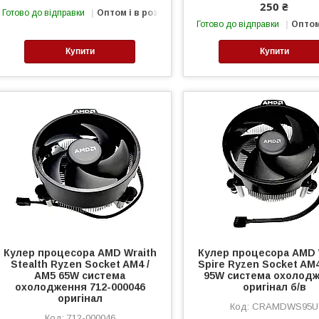
250 ₴
Готово до відправки
Оптом і в роздріб
Готово до відправки
Оптом
Купити
Купити
Кулер процесора AMD Wraith
Кулер процесора AMD 
Stealth Ryzen Socket AM4 /
Spire Ryzen Socket AM4
AM5 65W система
95W система охолод
охолодження 712-000046
оригінал б/в
оригінал
CRAMDWS95U
712-000046