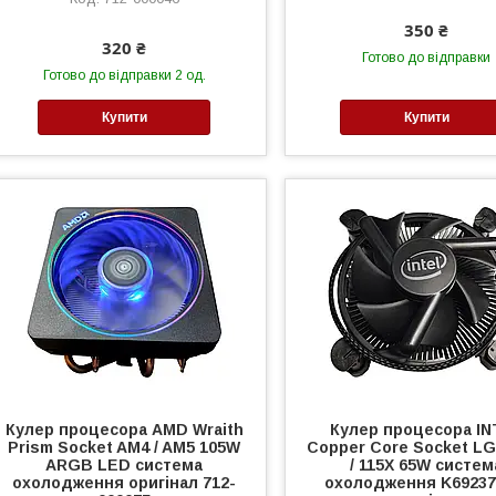
350 ₴
320 ₴
Готово до відправки
Готово до відправки 2 од.
Купити
Купити
Кулер процесора AMD Wraith
Кулер процесора IN
Prism Socket AM4 / AM5 105W
Copper Core Socket LG
ARGB LED система
/ 115X 65W систем
охолодження оригінал 712-
охолодження K69237