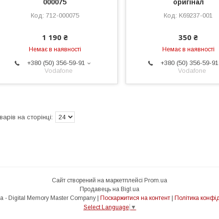
000075
оригінал
712-000075
K69237-001
1 190 ₴
350 ₴
Немає в наявності
Немає в наявності
+380 (50) 356-59-91
+380 (50) 356-59-91
Vodafone
Vodafone
Сайт створений на маркетплейсі
Prom.ua
Продавець на Bigl.ua
Dimm.co.ua - Digital Memory Master Company |
Поскаржитися на контент
|
Політика конфід
Select Language
▼