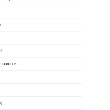
й
ій
ільного ПК
A)