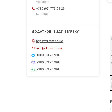
Vodafone
+380 (97) 773-63-26
Київстар
https://dimm.co.ua
info@dimm.co.ua
+380503565991
+380503565991
+380503565991
Н