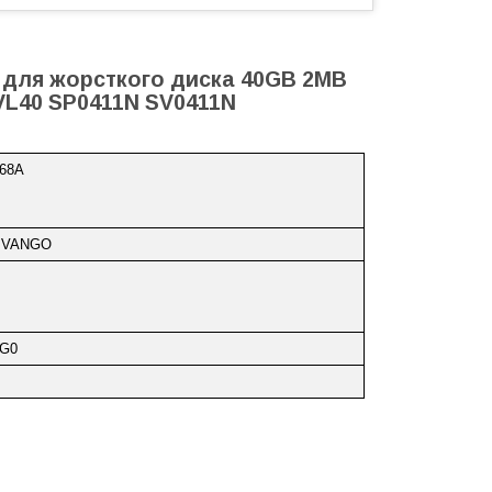
A для жорсткого диска 40GB 2MB
 VL40 SP0411N SV0411N
068A
 VANGO
LG0