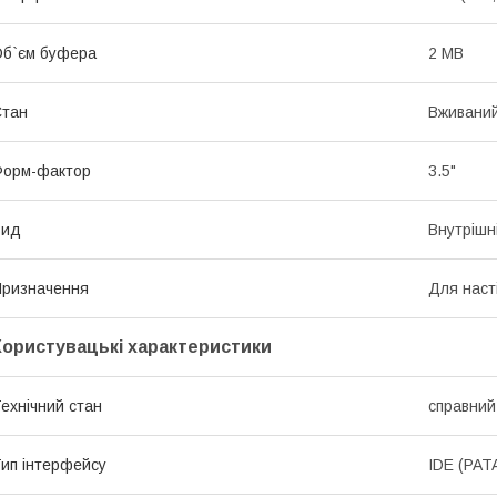
б`єм буфера
2 MB
Стан
Вживани
Форм-фактор
3.5"
Вид
Внутрішн
ризначення
Для наст
Користувацькі характеристики
ехнічний стан
справний
ип інтерфейсу
IDE (PAT