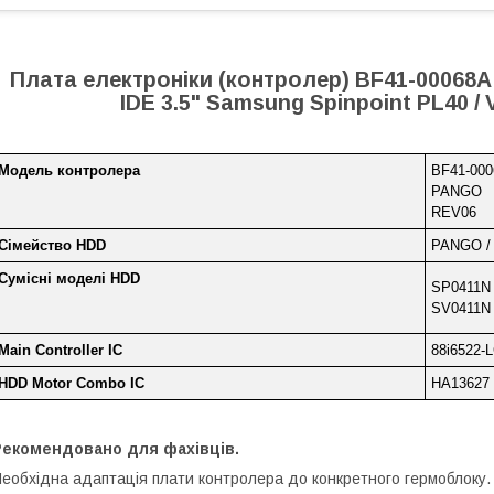
Плата електроніки (контролер) BF41-00068
IDE 3.5" Samsung Spinpoint PL40 /
Модель контролера
BF41-00
PANGO
REV06
Сімейство HDD
PANGO /
Сумісні моделі HDD
SP0411N
SV0411N
Main Controller IC
88i6522-
HDD Motor Combo IC
HA13627
Рекомендовано для фахівців.
еобхідна адаптація плати контролера до конкретного гермоблоку.