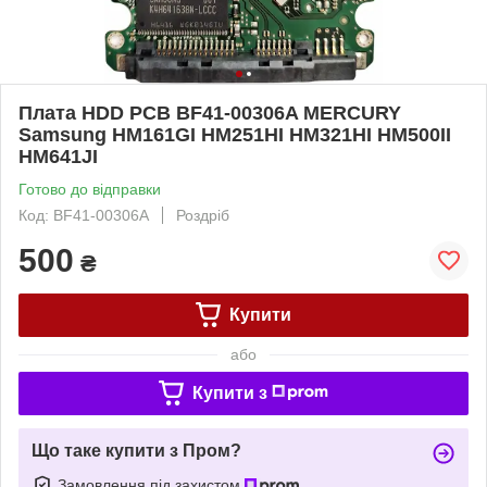
Плата HDD PCB BF41-00306A MERCURY
Samsung HM161GI HM251HI HM321HI HM500II
HM641JI
Готово до відправки
Код: BF41-00306A
Роздріб
500
₴
Купити
або
Купити з
Що таке купити з Пром?
Замовлення під захистом