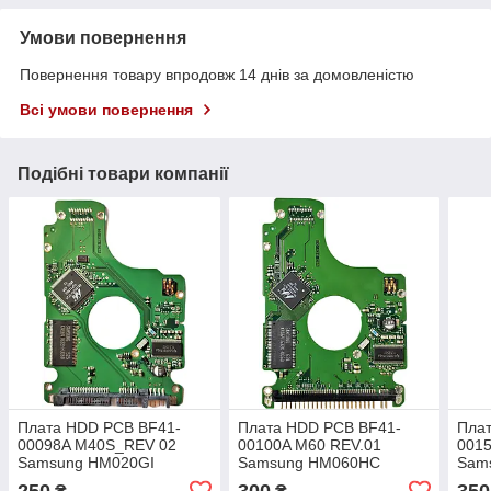
Умови повернення
Повернення товару впродовж 14 днів за домовленістю
Всі умови повернення
Подібні товари компанії
Плата HDD PCB BF41-
Плата HDD PCB BF41-
Пла
00098A M40S_REV 02
00100A M60 REV.01
001
Samsung HM020GI
Samsung HM060HC
Sam
HM040HI HM060HI
HM080IC HM100JC
HM3
250
300
350