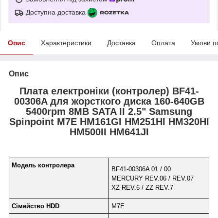
Доступна доставка
Опис
Характеристики
Доставка
Оплата
Умови п
Опис
Плата електроніки (контролер) BF41-
00306A для жорсткого диска 160-640GB
5400rpm 8MB SATA II 2.5" Samsung
Spinpoint M7E HM161GI HM251HI HM320HI
HM500II HM641JI
Модель контролера
BF41-00306A 01 / 00
MERCURY REV.06 / REV.07
XZ REV.6 / ZZ REV.7
Сімейство HDD
M7E