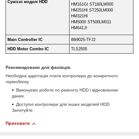
Сумісні моделі HDD
HM161GI ST160LM000
HM251HI ST250LM000
HM321HI
HM500II ST500LM011
​​​​​​​HM641JI
Main Controller IC
88i9025-TFJ2
HDD Motor Combo IC
TLS2505
Рекомендовано для фахівців.
Необхідна адаптація плати контролера до конкретного
гермоблоку.
Виконуємо роботи по ремонту HDD і відновленню
даних.
Доступні контролери для інших моделей HDD.
Запитуйте.
Приховати