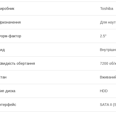
иробник
Toshiba
ризначення
Для ноут
Форм-фактор
2.5"
Вид
Внутрішн
видкість обертання
7200 об/
Стан
Вживани
ип диска
HDD
нтерфейс
SATA II (