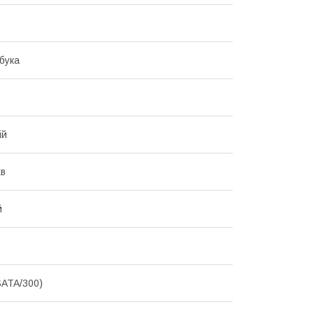
бука
ій
хв
й
SATA/300)