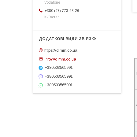
Vodafone
+380 (97) 773-63-26
Київстар
https://dimm.co.ua
info@dimm.co.ua
+380503565991
+380503565991
+380503565991