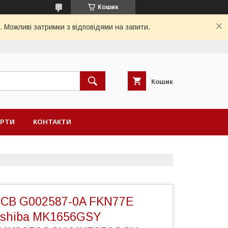
Кошик
. Можливі затримки з відповідями на запити.
Кошик
ЕРТИ
КОНТАКТИ
CB G002587-0A FKN77E
oshiba MK1656GSY