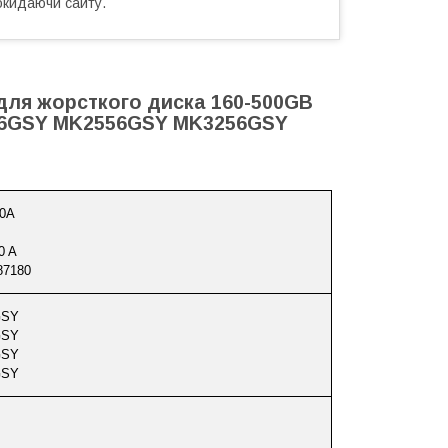
окидаючи сайту.
 для жорсткого диска 160-500GB
1656GSY MK2556GSY MK3256GSY
-0A
0 A
87180
GSY
GSY
GSY
GSY