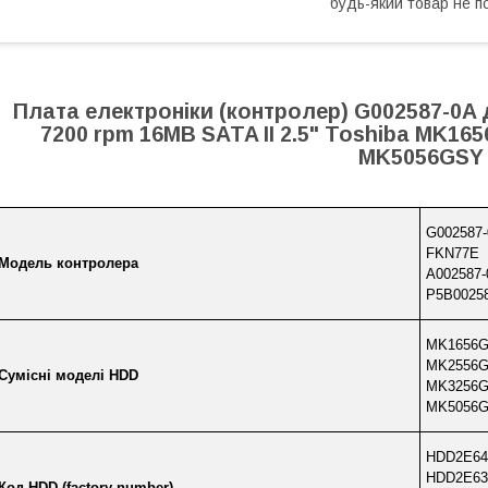
будь-який товар не п
Плата електроніки (контролер) G002587-0A
7200 rpm 16MB SATA II 2.5" Toshiba MK
MK5056GSY
G002587
FKN77E
Модель контролера
A002587-
P5B0025
MK1656
MK2556
Сумісні моделі HDD
MK3256
MK5056
HDD2E64
HDD2E63
Код HDD (factory number)