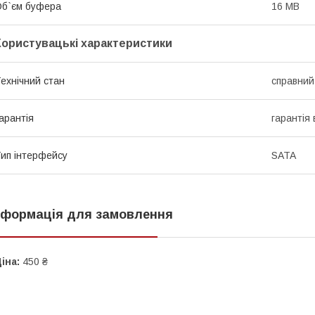
б`єм буфера
16 MB
Користувацькі характеристики
ехнічний стан
справний
арантія
гарантія 
ип інтерфейсу
SATA
нформація для замовлення
іна:
450 ₴