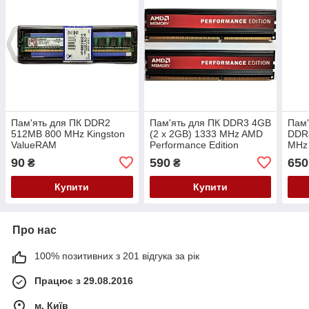
Пам'ять для ПК DDR2
Пам'ять для ПК DDR3 4GB
Пам'
512MB 800 MHz Kingston
(2 x 2GB) 1333 MHz AMD
DDR3
ValueRAM
Performance Edition
MHz
KVR800D2N5/512
AP34G1338U1K
Edit
90
590
650
₴
₴
Купити
Купити
Про нас
100% позитивних з 201 відгука за рік
Працює з 29.08.2016
м. Київ