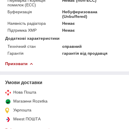
Перевірка і корекція
Немає (non-ECC)
помилок (ECC)
Буферизація
Небуферизована
(Unbuffered)
Наявність радіатора
Немає
Підтримка XMP
Немає
Додаткові характеристики
Технічний стан
справний
Гарантія
гарантія від продавця
Приховати
Умови доставки
Нова Пошта
Магазини Rozetka
Укрпошта
Meest ПОШТА