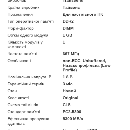
Виробник
Transcend
Країна виробник
Тайвань
Призначення
Для настільного ПК
Тип оперативної пам'яті
DDR2
Форм-фактор
DIMM
Об'єм одного модуля
1 GB
Кількість модулів у
1
комплекті
Частота пам'яті
667 МГц
Особливості
non-ECC, Unbuffered,
Низькопрофільна (Low
Profile)
Номінальна напруга, В
1.8 В
Гарантійний термін
3 міс
Стан
Новий
Клас якості
Original
Схема таймінгів
CL5
Стандарт пам'яті
PC2-5300
Ефективна пропускна
5300 МБ/с
здатність