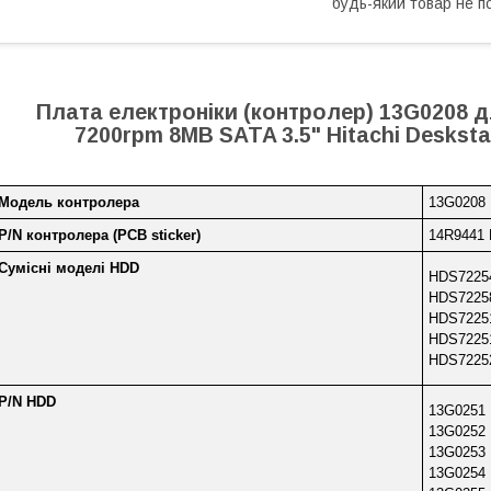
будь-який товар не п
Плата електроніки (контролер) 13G0208 
7200rpm 8MB SATA 3.5" Hitachi Desks
Модель контролера
13G0208
P/N контролера (PCB sticker)
14R9441
Сумісні моделі HDD
HDS7225
HDS7225
HDS7225
HDS7225
HDS7225
P/N HDD
13G0251
13G0252
13G0253
13G0254