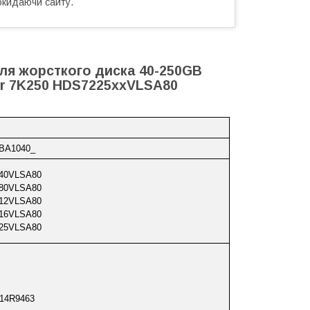
окидаючи сайту.
для жорсткого диска 40-250GB
tar 7K250 HDS7225xxVLSA80
 BA1040_
40VLSA80
80VLSA80
12VLSA80
16VLSA80
25VLSA80
 14R9463