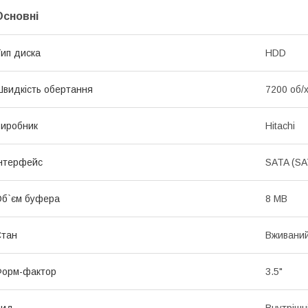
Основні
ип диска
HDD
видкість обертання
7200 об/
иробник
Hitachi
нтерфейс
SATA (SA
б`єм буфера
8 MB
Стан
Вживани
Форм-фактор
3.5"
Вид
Внутрішн