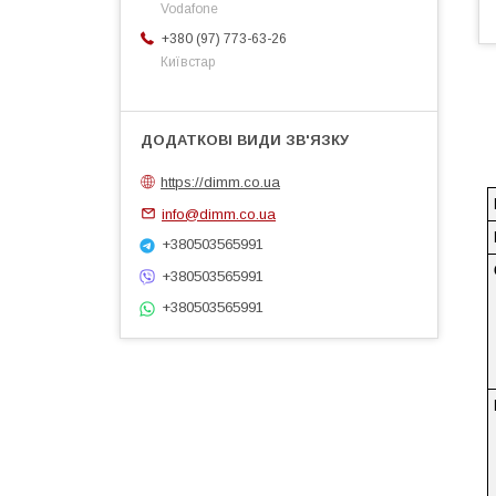
Vodafone
+380 (97) 773-63-26
Київстар
https://dimm.co.ua
info@dimm.co.ua
+380503565991
+380503565991
+380503565991