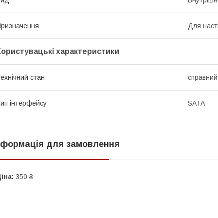
ризначення
Для наст
Користувацькі характеристики
ехнічний стан
справний
ип інтерфейсу
SATA
нформація для замовлення
іна:
350 ₴