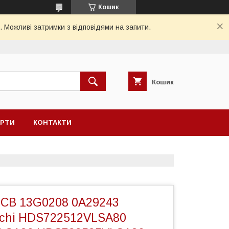
Кошик
. Можливі затримки з відповідями на запити.
Кошик
ЕРТИ
КОНТАКТИ
CB 13G0208 0A29243
achi HDS722512VLSA80