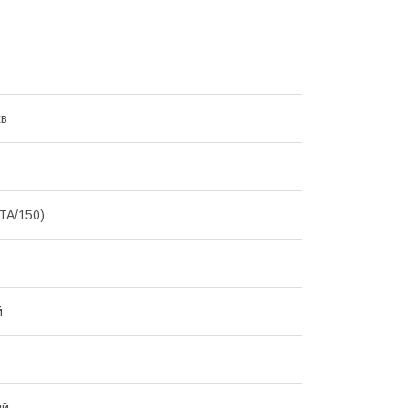
хв
TA/150)
й
ій