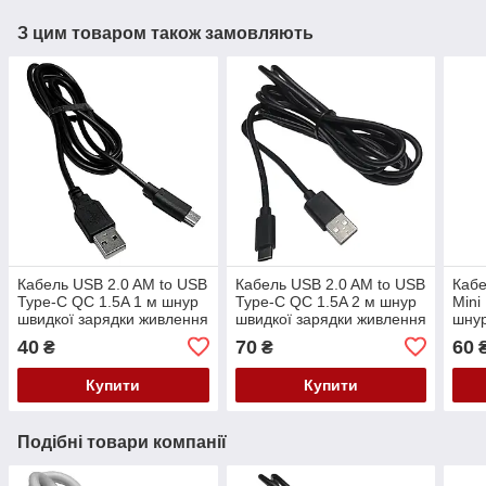
З цим товаром також замовляють
Кабель USB 2.0 AM to USB
Кабель USB 2.0 AM to USB
Кабе
Type-C QC 1.5A 1 м шнур
Type-C QC 1.5A 2 м шнур
Mini
швидкої зарядки живлення
швидкої зарядки живлення
шнур
синхронізації чорний
синхронізації чорний
живл
40
70
60
₴
₴
чор
Купити
Купити
Подібні товари компанії