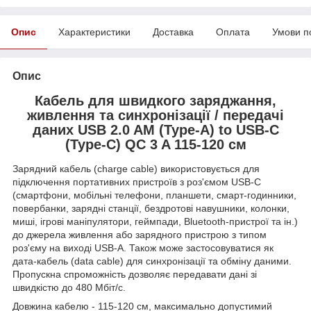
Опис
Характеристики
Доставка
Оплата
Умови п
Опис
Кабель для швидкого заряджання,
живлення та синхронізації / передачі
даних USB 2.0 AM (Type-A) to USB-C
(Type-C) QC 3 A 115-120 см
Зарядний кабель (charge cable) використовується для
підключення портативних пристроїв з роз'ємом USB-C
(смартфони, мобільні телефони, планшети, смарт-годинники,
повербанки, зарядні станції, бездротові навушники, колонки,
миші, ігрові маніпулятори, геймпади, Bluetooth-пристрої та ін.)
до джерела живлення або зарядного пристрою з типом
роз'єму на виході USB-A. Також може застосовуватися як
дата-кабель (data cable) для синхронізації та обміну даними.
Пропускна спроможність дозволяє передавати дані зі
швидкістю до 480 Мбіт/с.
Довжина кабелю - 115-120 см, максимально допустимий