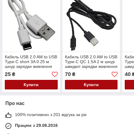
Кабель USB 2.0 AM to USB
Кабель USB 2.0 AM to USB
Кабе
Type-C short 3A 0.25 м
Type-C QC 1.5A 2 м шнур
Type
шнур зарядки живлення
швидкої зарядки живлення
швид
білий
синхронізації чорний
синх
25
70
40
₴
₴
Купити
Купити
Про нас
100% позитивних з 201 відгука за рік
Працює з 29.08.2016