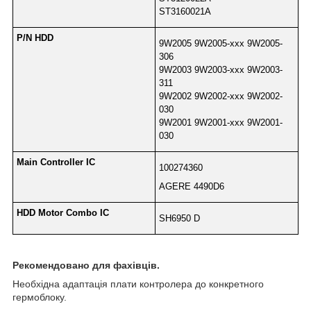
ST3160021A
P/N HDD
9W2005 9W2005-xxx 9W2005-
306
9W2003 9W2003-xxx 9W2003-
311
9W2002 9W2002-xxx 9W2002-
030
9W2001 9W2001-xxx 9W2001-
030
Main Controller IC
100274360
AGERE 4490D6
HDD Motor Combo IC
SH6950 D
Рекомендовано для фахівців.
Необхідна адаптація плати контролера до конкретного
гермоблоку.