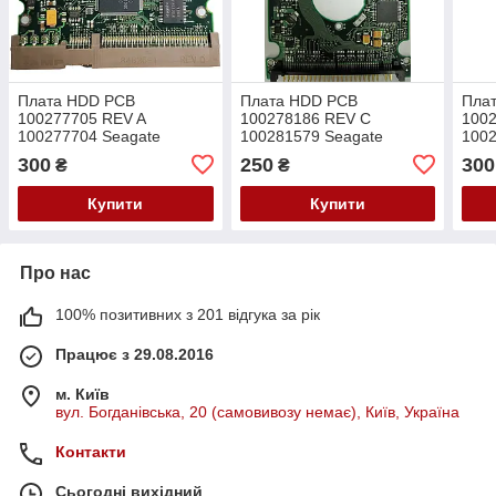
Плата HDD PCB
Плата HDD PCB
Пла
100277705 REV A
100278186 REV C
100
100277704 Seagate
100281579 Seagate
1002
ST340014A ST380011A
ST92014A ST92011A
ST3
300
250
300
₴
₴
ST3120022A ST3160021A
ST93015A ST94019A
ST3
ST94011A
Купити
Купити
Про нас
100% позитивних з 201 відгука за рік
Працює з 29.08.2016
м. Київ
вул. Богданівська, 20 (самовивозу немає), Київ, Україна
Контакти
Сьогодні вихідний