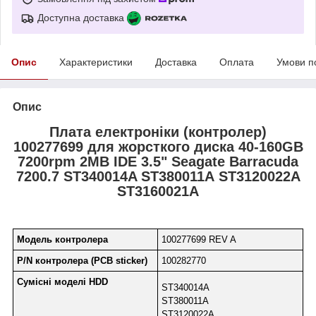
Доступна доставка
Опис
Характеристики
Доставка
Оплата
Умови п
Опис
Плата електроніки (контролер)
100277699 для жорсткого диска 40-160GB
7200rpm 2MB IDE 3.5" Seagate Barracuda
7200.7 ST340014A ST380011A ST3120022A
ST3160021A
Модель контролера
100277699 REV A
P/N контролера (PCB sticker)
100282770
Сумісні моделі HDD
ST340014A
ST380011A
ST3120022A