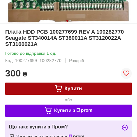
Плата HDD PCB 100277699 REV A 100282770
Seagate ST340014A ST380011A ST3120022A
ST3160021A
Готово до відправки 1 од.
Код: 100277699_100282770
Роздріб
300
₴
Купити
або
Купити з
Що таке купити з Пром?
Замовлення під захистом