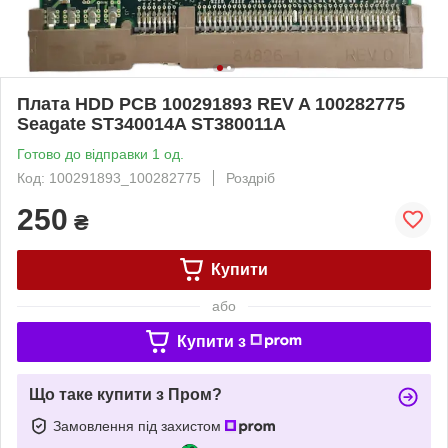
Плата HDD PCB 100291893 REV A 100282775
Seagate ST340014A ST380011A
Готово до відправки 1 од.
Код: 100291893_100282775
Роздріб
250
₴
Купити
або
Купити з
Що таке купити з Пром?
Замовлення під захистом