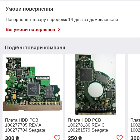
Умови повернення
Повернення товару впродовж 14 днів за домовленістю
Всі умови повернення
Подібні товари компанії
Плата HDD PCB
Плата HDD PCB
Пла
100277705 REV A
100278186 REV C
100
100277704 Seagate
100281579 Seagate
1002
ST340014A ST380011A
ST92014A ST92011A
ST3
300
250
300
₴
₴
ST3120022A ST3160021A
ST93015A ST94019A
ST3