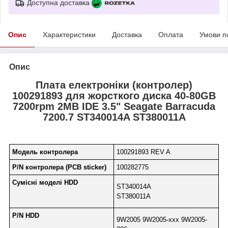
Доступна доставка
Опис
Характеристики
Доставка
Оплата
Умови п
Опис
Плата електроніки (контролер)
100291893 для жорсткого диска 40-80GB
7200rpm 2MB IDE 3.5" Seagate Barracuda
7200.7 ST340014A ST380011A
Модель контролера
100291893 REV A
P/N контролера (PCB sticker)
100282775
Сумісні моделі HDD
ST340014A
ST380011A
P/N HDD
9W2005 9W2005-xxx 9W2005-