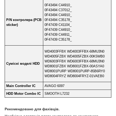
0F43494 C44910_
0F43494 C37012_
0F43494 C44910_
P/N контролера (PCB
0F43494 C35178_
sticker)
0F47439 C41104_
0F47439 C44910_
0F47439 C44911_
0F47439 C35178_
WD4003FFBX WD4003FFBX-68MU3N0
WD4005FZBX WD4005FZBX-00K5WB0
WD6003FFBX WD6003FFBX-68MU3N0
Сумісні моделі HDD
WD8001FZBX WD8001FZBX-00ASYA0
WD8001PURP WD8001PURP-85B6RY0
WD8004FRYZ WD8004FRYZ-01VAEB0
Main Controller IC
AVAGO 6097
HDD Motor Combo IC
SMOOTH L7232
Рекомендовано для фахівців.