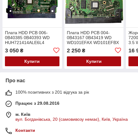
Плата HDD PCB 006-
Плата HDD PCB 004-
Жорс
0B40385 0B40393 WD
0B43167 0B43419 WD
7200
HUH721414ALE6L4
WD101EFAX WD101EFBX
3.5 
WD140EFFX
WD102KFBX WD102KRYZ
HC5
3 050
2 250
16 
₴
₴
WD102PURZ
HUH
0F2
Купити
Купити
Про нас
100% позитивних з 201 відгука за рік
Працює з 29.08.2016
м. Київ
вул. Богданівська, 20 (самовивозу немає), Київ, Україна
Контакти