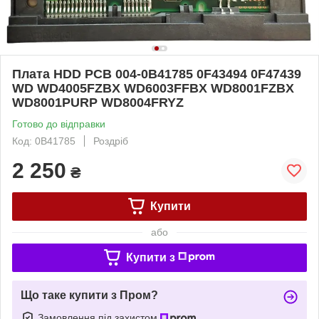
Плата HDD PCB 004-0B41785 0F43494 0F47439
WD WD4005FZBX WD6003FFBX WD8001FZBX
WD8001PURP WD8004FRYZ
Готово до відправки
Код: 0B41785
Роздріб
2 250
₴
Купити
або
Купити з
Що таке купити з Пром?
Замовлення під захистом