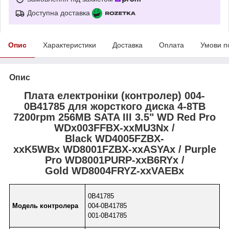
Доступна доставка
Опис
Характеристики
Доставка
Оплата
Умови п
Опис
Плата електроніки (контролер) 004-
0B41785 для жорсткого диска 4-8TB
7200rpm 256MB SATA III 3.5" WD Red Pro
WDx003FFBX-xxMU3Nx /
Black WD4005FZBX-
xxK5WBx WD8001FZBX-xxASYAx / Purple
Pro WD8001PURP-xxB6RYx /
Gold WD8004FRYZ-xxVAEBx
0B41785
Модель контролера
004-0B41785
001-0B41785