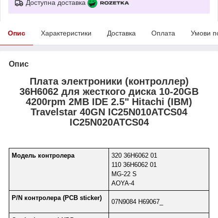
Доступна доставка
Опис
Характеристики
Доставка
Оплата
Умови п
Опис
Плата электроники (контроллер)
36H6062 для жесткого диска 10-20GB
4200rpm 2MB IDE 2.5" Hitachi (IBM)
Travelstar 40GN IC25N010ATCS04
IC25N020ATCS04
Модель контролера
320 36H6062 01
110 36H6062 01
MG-22 S
AOYA-4
P/N контролера (PCB sticker)
07N9084 H69067_