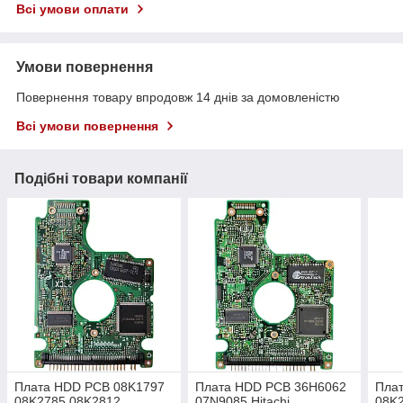
Всі умови оплати
Умови повернення
Повернення товару впродовж 14 днів за домовленістю
Всі умови повернення
Подібні товари компанії
Плата HDD PCB 08K1797
Плата HDD PCB 36H6062
Пла
08K2785 08K2812 ​​​​​​​
07N9085 Hitachi
08K