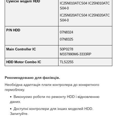
Сумісні моделі HDD
IC25N010ATCS04 IC25N010ATC
S04-0
IC25N020ATCS04 IC25N020ATC
S04-0
P/N HDD
07N8324
07N8325
Main Controller IC
50P0278
M337990M6-3333RP
HDD Motor Combo IC
TLS2255
Рекомендовано для фахівців.
Необхідна адаптація плати контролера до конкретного
гермоблоку.
Виконуємо роботи по ремонту HDD і відновленню
даних.
Доступні контролери для інших моделей HDD.
Запитуйте.