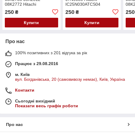
08K2772 Hitachi
IC25N030ATCS04
08K2
IC25N060ATMR04
IC25N040ATCS04
IC2
250
250
250
₴
₴
IC25N080ATMR04
IC2
IC2
Купити
Купити
Про нас
100% позитивних з 201 відгука за рік
Працює з 29.08.2016
м. Київ
вул. Богданівська, 20 (самовивозу немає), Київ, Україна
Контакти
Сьогодні вихідний
Показати весь графік роботи
Про нас