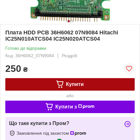
Плата HDD PCB 36H6062 07N9084 Hitachi
IC25N010ATCS04 IC25N020ATCS04
Готово до відправки
Код: 36H6062_07N9084
Роздріб
250
₴
Купити
або
Купити з
Що таке купити з Пром?
Замовлення під захистом