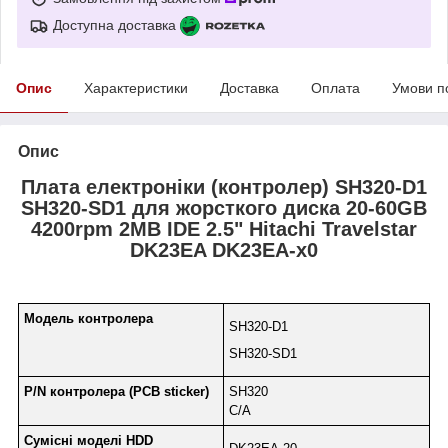
Доступна доставка
Опис
Характеристики
Доставка
Оплата
Умови п
Опис
Плата електроніки (контролер) SH320-D1
SH320-SD1 для жорсткого диска 20-60GB
4200rpm 2MB IDE 2.5" Hitachi Travelstar
DK23EA DK23EA-x0
Модель контролера
SH320-D1
SH320-SD1
P/N контролера (PCB sticker)
SH320
C/A
Сумісні моделі HDD