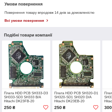
Умови повернення
Повернення товару впродовж 14 днів за домовленістю
Всі умови повернення
Подібні товари компанії
Плата HDD PCB SH333-D3
Плата HDD PCB SH320-D1
Пла
SH333-SD3 SH333 B/A
SH320-SD1 SH320 D/A
SH3
Hitachi DK23FB-20
Hitachi DK23EB-20
Hita
DK23FB-40 DK23FB-60
DK23EB-40
DK2
250
250
300
₴
₴
HTS