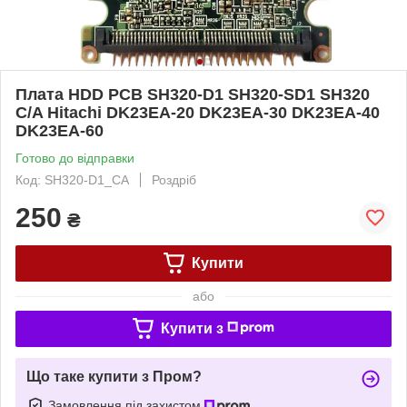
Плата HDD PCB SH320-D1 SH320-SD1 SH320
C/A Hitachi DK23EA-20 DK23EA-30 DK23EA-40
DK23EA-60
Готово до відправки
Код: SH320-D1_CA
Роздріб
250
₴
Купити
або
Купити з
Що таке купити з Пром?
Замовлення під захистом