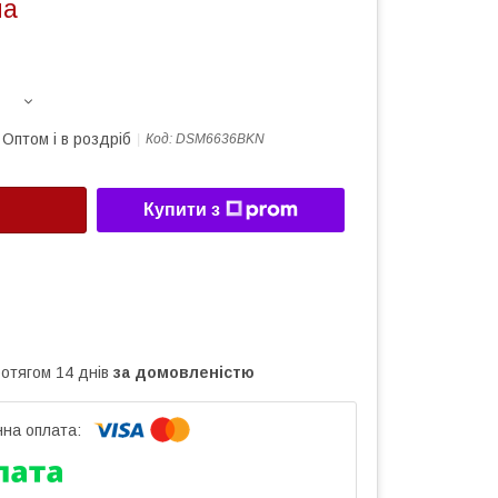
на
Оптом і в роздріб
Код:
DSM6636BKN
Купити з
ротягом 14 днів
за домовленістю