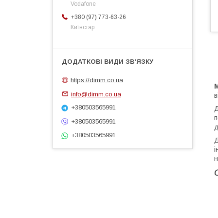
Vodafone
+380 (97) 773-63-26
Київстар
https://dimm.co.ua
info@dimm.co.ua
в
+380503565991
Д
п
+380503565991
д
+380503565991
Д
і
н