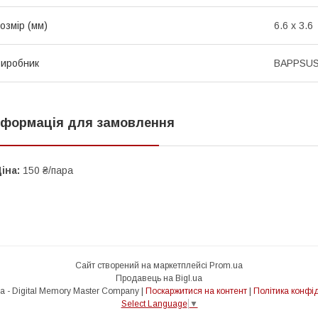
озмір (мм)
6.6 x 3.6
иробник
BAPPSU
нформація для замовлення
іна:
150 ₴/пара
Сайт створений на маркетплейсі
Prom.ua
Продавець на Bigl.ua
Dimm.co.ua - Digital Memory Master Company |
Поскаржитися на контент
|
Політика конфід
Select Language
▼