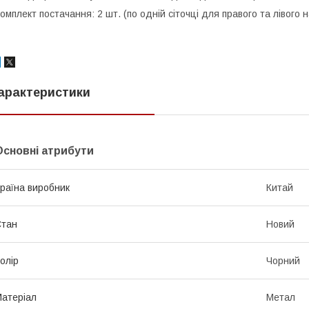
омплект постачання: 2 шт. (по одній сіточці для правого та лівого 
арактеристики
Основні атрибути
раїна виробник
Китай
Стан
Новий
олір
Чорний
атеріал
Метал