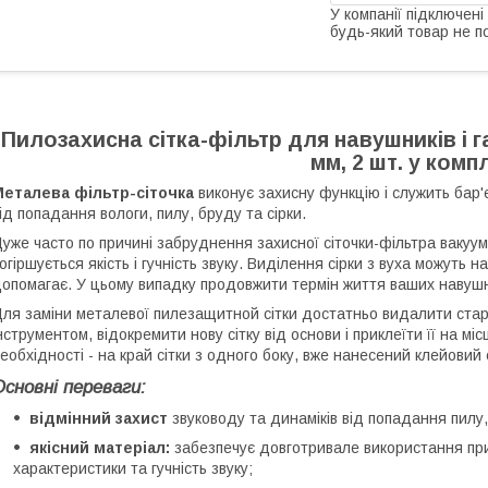
У компанії підключені
будь-який товар не п
Пилозахисна сітка-фільтр для навушників і га
мм, 2 шт. у комп
Металева фільтр-сіточка
виконує захисну функцію і служить бар
ід попадання вологи, пилу, бруду та сірки.
уже часто по причині забруднення захисної сіточки-фільтра вакуу
огіршується якість і гучність звуку. Виділення сірки з вуха можуть н
опомагає. У цьому випадку продовжити термін життя ваших навушник
ля заміни металевої пилезащитной сітки достатньо видалити стару
нструментом, відокремити нову сітку від основи і приклеїти її на м
еобхідності - на край сітки з одного боку, вже нанесений клейовий
Основні переваги:
відмінний захист
звуководу та динаміків від попадання пилу,
якісний матеріал:
забезпечує довготривале використання при 
характеристики та гучність звуку;