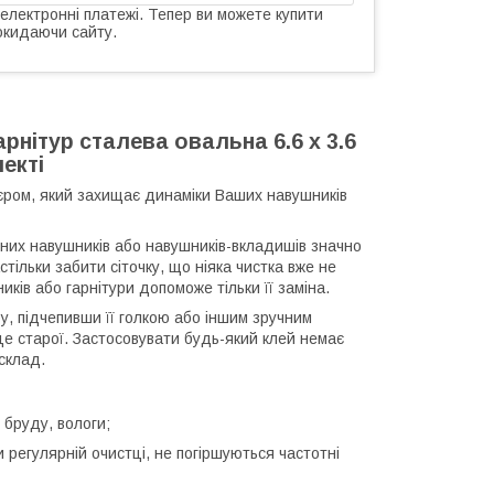
 електронні платежі. Тепер ви можете купити
окидаючи сайту.
рнітур сталева овальна 6.6 x 3.6
лекті
'єром, який захищає динаміки Ваших навушників
мних навушників або навушників-вкладишів значно
астільки забити сіточку, що ніяка чистка вже не
ів або гарнітури допоможе тільки її заміна.
, підчепивши її голкою або іншим зручним
ісце старої. Застосовувати будь-який клей немає
 склад.
 бруду, вологи;
регулярній очистці, не погіршуються частотні