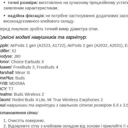
точні розміри:
виготовлено на сучасному прецизійному устатк
заявленим характеристикам;
надійна фіксація:
не потрібне застосування додаткових засо
високоадгезивного клейового складу.
еред покупкою зробіть точний вимір діаметра сітки.
Сумісні моделі навушників та гарнітур:
pple:
AirPods 1 gen (A1523, A1722), AirPods 2 gen (A2032, A2031)
difier:
X2
odyse:
J80
onor:
Choice Earbuds X
uawei:
FreeBuds 3, FreeBuds 4
arshall:
Minor III
nePlus:
Buds
YIB:
MD058A
QCY:
T7
ealme:
Buds Wireless 2
iaomi:
Redmi Buds 4 Lite, Mi True Wireless Earphones 2
нші
навушники та гарнітури з овальною сіткою розміром 6.6 x 3.
становлення сітки:
Очистіть поверхню.
Відокремте сітку з клейовим складом від основи і приклейте її