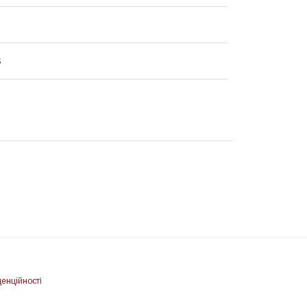
S
енційності