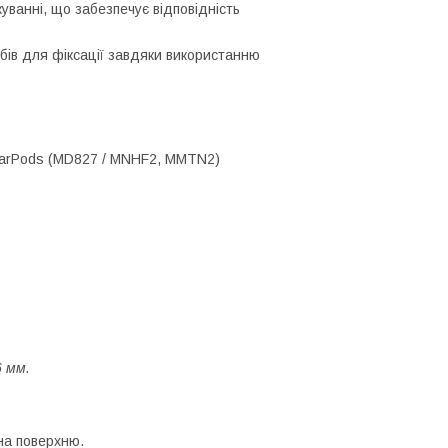
уванні, що забезпечує відповідність
бів для фіксації завдяки використанню
, EarPods (MD827 / MNHF2, MMTN2)
6 мм.
 на поверхню.