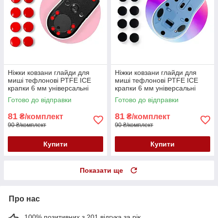
Ніжки ковзани глайди для
Ніжки ковзани глайди для
миші тефлонові PTFE ICE
миші тефлонові PTFE ICE
крапки 6 мм універсальні
крапки 6 мм універсальні
червоні 10 шт.
чорні 10 шт.
Готово до відправки
Готово до відправки
81
81
₴/комплект
₴/комплект
90 ₴/комплект
90 ₴/комплект
Купити
Купити
Показати ще
Про нас
100% позитивних з 201 відгука за рік