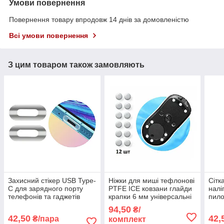
Умови повернення
Повернення товару впродовж 14 днів за домовленістю
Всі умови повернення
З цим товаром також замовляють
Захисний стікер USB Type-
Ніжки для миші тефлонові
Сітк
C для зарядного порту
PTFE ICE ковзани глайди
налі
телефонів та гаджетів
крапки 6 мм універсальні
пило
наклейка ПВХ від
білі 12 шт.
дина
94,50
₴/
подряпин прозора матова
теле
42,50
42,
₴/пара
комплект
сріб