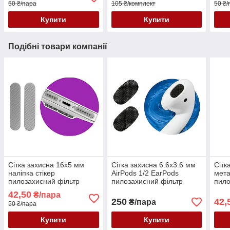
50 ₴/пара
105 ₴/комплект
50 ₴/
Купити
Купити
Подібні товари компанії
Сітка захисна 16x5 мм
Сітка захисна 6.6x3.6 мм
Сітк
наліпка стікер
AirPods 1/2 EarPods
мета
пилозахисний фільтр
пилозахисний фільтр
пило
динаміка мікрофона для
навушників металева
дина
42,50
₴/пара
телефонів планшетів
жорстка чорна
теле
250
42,
₴/пара
50 ₴/пара
срібляста
чор
Купити
Купити