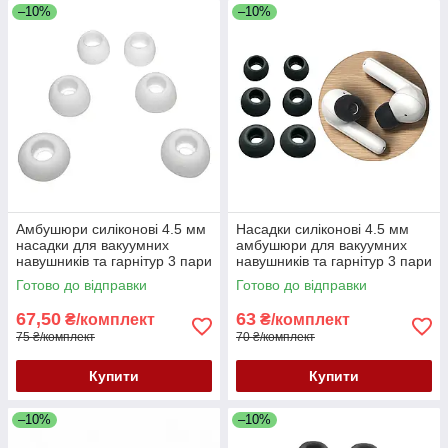
–10%
–10%
Амбушюри силіконові 4.5 мм
Насадки силіконові 4.5 мм
насадки для вакуумних
амбушюри для вакуумних
навушників та гарнітур 3 пари
навушників та гарнітур 3 пари
розмір S/M/L білі
розмір S/M/L чорні
Готово до відправки
Готово до відправки
67,50
63
₴/комплект
₴/комплект
75 ₴/комплект
70 ₴/комплект
Купити
Купити
–10%
–10%