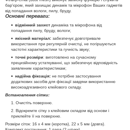
бар'єром, який захищає динамік та мікрофон Ваших гаджетів
від попадання вологи, пилу, бруду.
Основні переваги:
відмінний захист
динаміка та мікрофона від
попадання пилу, бруду, вологи;
якісний матеріал:
забезпечує довготривале
використання при регулярній очистці, не погіршуються
частотні характеристики та гучність звуку;
точні розміри
: виготовлено на сучасному
прецизійному устаткуванні, що забезпечує відповідність
заявленим характеристикам;
надійна фіксація:
не потрібне застосування
додаткових засобів для фіксації завдяки використанню
високоадгезивного клейового складу.
Встановлення сітки:
Очистіть поверхню.
Відокремте сітку з клейовим складом від основи і
приклейте її на поверхню.
Розміри сіток: 16 x 4 мм (коротка), 22 x 5 мм (довга).
Комплект постачання: 1 пара (2 штуки).