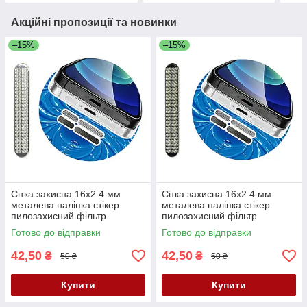
Акційні пропозиції та новинки
–15%
–15%
Сітка захисна 16x2.4 мм
Сітка захисна 16x2.4 мм
металева наліпка стікер
металева наліпка стікер
пилозахисний фільтр
пилозахисний фільтр
динаміка мікрофона для
динаміка мікрофона для
Готово до відправки
Готово до відправки
телефонів планшетів
телефонів планшетів чорна
срібляста
42,50
42,50
₴
₴
50 ₴
50 ₴
Купити
Купити