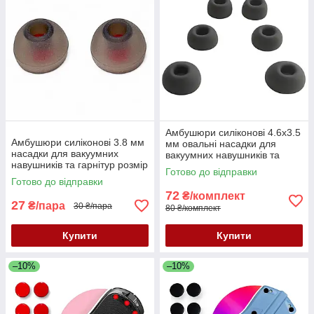
Амбушюри силіконові 4.6x3.5
Амбушюри силіконові 3.8 мм
мм овальні насадки для
насадки для вакуумних
вакуумних навушників та
навушників та гарнітур розмір
гарнітур 3 пари розмір S/M/L
Готово до відправки
M сіро-червоні
сірі
Готово до відправки
72
₴/комплект
27
₴/пара
30 ₴/пара
80 ₴/комплект
Купити
Купити
–10%
–10%