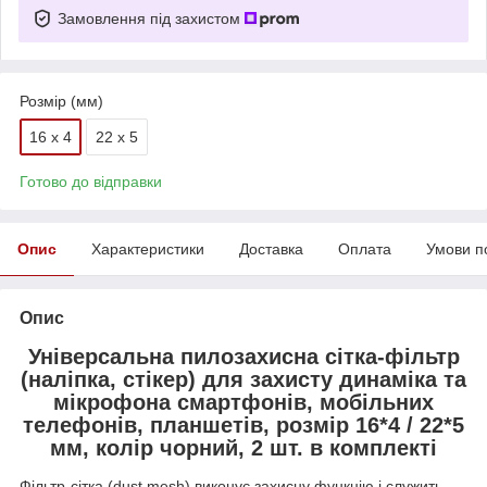
Замовлення під захистом
Розмір (мм)
16 x 4
22 x 5
Готово до відправки
Опис
Характеристики
Доставка
Оплата
Умови п
Опис
Універсальна пилозахисна сітка-фільтр
(наліпка, стікер) для захисту динаміка та
мікрофона смартфонів, мобільних
телефонів, планшетів, розмір 16*4 / 22*5
мм, колір чорний, 2 шт. в комплекті
Фільтр-сітка (dust mesh) виконує захисну функцію і служить