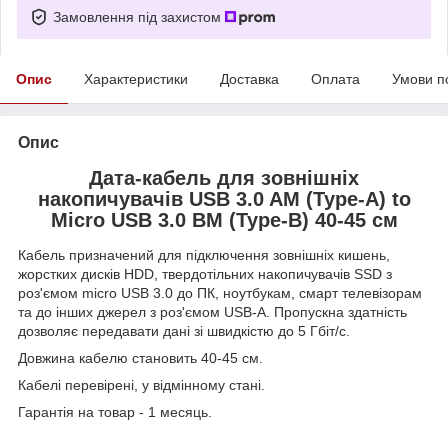
Замовлення під захистом
Опис
Характеристики
Доставка
Оплата
Умови п
Опис
Дата-кабель для зовнішніх
накопичувачів USB 3.0 AM (Type-A) to
Micro USB 3.0 BM (Type-B) 40-45 см
Кабель призначений для підключення зовнішніх кишень,
жорстких дисків HDD, твердотільних накопичувачів SSD з
роз'ємом micro USB 3.0 до ПК, ноутбукам, смарт телевізорам
та до інших джерел з роз'ємом USB-A. Пропускна здатність
дозволяє передавати дані зі швидкістю до 5 Гбіт/с.
Довжина кабелю становить 40-45 см.
Кабелі перевірені, у відмінному стані.
Гарантія на товар - 1 месяць.