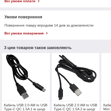
Всі умови оплати
Умови повернення
Повернення товару впродовж 14 днів за домовленістю
Всі умови повернення
З цим товаром також замовляють
Кабель USB 2.0 AM to USB
Кабель USB 2.0 AM to USB
Кабе
Type-C QC 1.5A 1 м шнур
Type-C QC 1.5A 2 м шнур
Mini