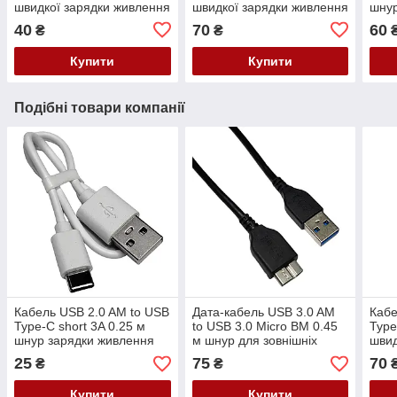
швидкої зарядки живлення
швидкої зарядки живлення
шнур
синхронізації чорний
синхронізації чорний
живл
40
70
60
₴
₴
чор
Купити
Купити
Подібні товари компанії
Кабель USB 2.0 AM to USB
Дата-кабель USB 3.0 AM
Кабе
Type-C short 3A 0.25 м
to USB 3.0 Micro BM 0.45
Type
шнур зарядки живлення
м шнур для зовнішніх
швид
білий
жорстких дисків HDD / SSD
синх
25
75
70
₴
₴
чорний
Купити
Купити