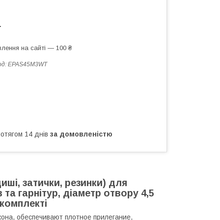
т
лення на сайті — 100 ₴
од:
EPAS45M3WT
ротягом 14 днів
за домовленістю
ші, затички, резинки) для
та гарнітур, діаметр отвору 4,5
 комплекті
кона, обеспечивают плотное прилегание,