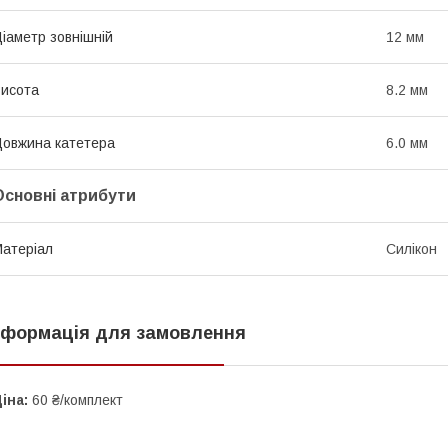
іаметр зовнішній
12 мм
исота
8.2 мм
овжина катетера
6.0 мм
Основні атрибути
атеріал
Силікон
нформація для замовлення
іна:
60 ₴/комплект