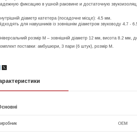
адежную фиксацию в ушной раковине и достаточную звукоизоляц
нутрішній діаметр катетера (посадочне місце): 4.5 мм.
ідходять для навушників із зовнішнім діаметром звуководу 4.7 - 6.
ніверсальний розмір M – зовнішній діаметр 12 мм, висота 8.2 мм, 
омплект поставки: амбушюри, 3 пари (6 штук), розмір M.
арактеристики
Основні
иробник
OEM