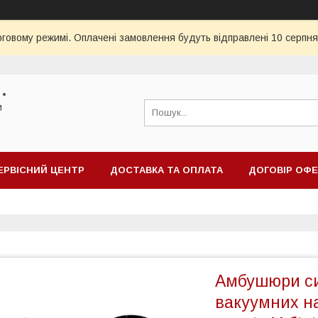
рговому режимі. Оплачені замовлення будуть відправлені 10 серпня
 •
и
ЕРВІСНИЙ ЦЕНТР
ДОСТАВКА ТА ОПЛАТА
ДОГОВІР ОФ
Амбушюри си
вакуумних на