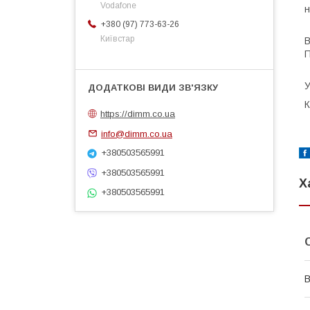
Vodafone
н
+380 (97) 773-63-26
Київстар
В
П
У
К
https://dimm.co.ua
info@dimm.co.ua
+380503565991
+380503565991
Х
+380503565991
В