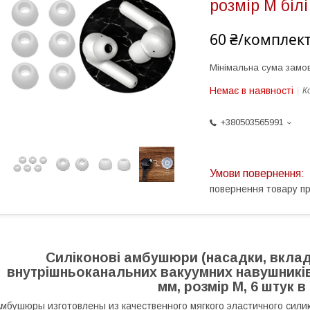
розмір M білі
60 ₴/комплек
Мінімальна сума замов
Немає в наявності
К
+380503565991
повернення товару п
Силіконові амбушюри (насадки, вклади
внутрішньоканальних вакуумних навушників 
мм, розмір M, 6 штук в
мбушюры изготовлены из качественного мягкого эластичного сили