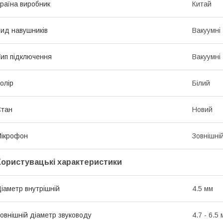
раїна виробник
Китай
ид навушників
Вакуумні
ип підключення
Вакуумні
олір
Білий
Стан
Новий
ікрофон
Зовнішні
Користувацькі характеристики
іаметр внутрішній
4.5 мм
овнішній діаметр звуководу
4.7 - 6.5