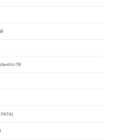
ій
ільного ПК
, PATA)
й