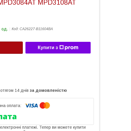
MPD3084AT MPD3108AT
 од.
Код:
CA26227-B11604BA
Купити з
ротягом 14 днів
за домовленістю
 електронні платежі. Тепер ви можете купити