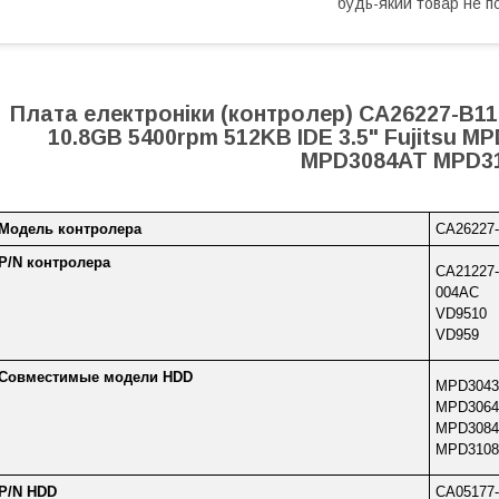
будь-який товар не п
Плата електроніки (контролер) CA26227-B11
10.8GB 5400rpm 512KB IDE 3.5" Fujitsu
MPD3084AT MPD3
Модель контролера
CA26227
P/N контролера
CA21227
004AC
VD9510
VD959
Совместимые модели HDD
MPD3043
MPD3064
MPD3084
MPD3108
P/N HDD
CA05177