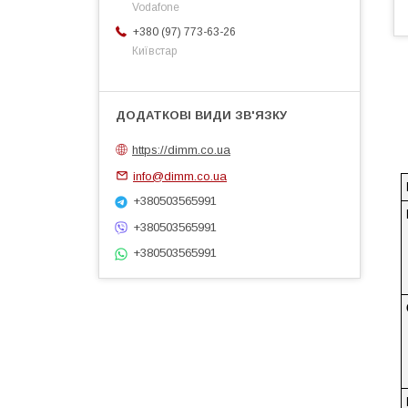
Vodafone
+380 (97) 773-63-26
Київстар
https://dimm.co.ua
info@dimm.co.ua
+380503565991
+380503565991
+380503565991