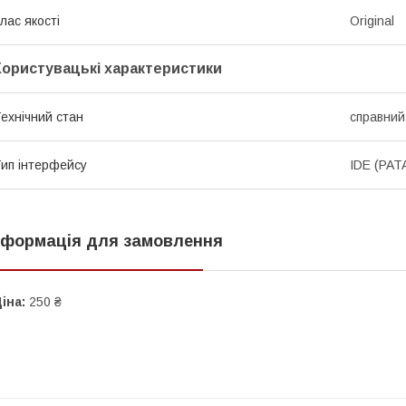
лас якості
Original
Користувацькі характеристики
ехнічний стан
справний
ип інтерфейсу
IDE (PAT
нформація для замовлення
іна:
250 ₴