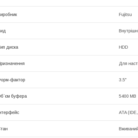
иробник
Fujitsu
Вид
Внутрішн
ип диска
HDD
ризначення
Для наст
Форм-фактор
3.5"
б`єм буфера
5400 MB
нтерфейс
ATA (IDE
Стан
Вживани