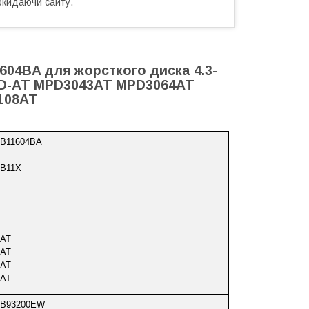
окидаючи сайту.
604BA для жорсткого диска 4.3-
 MPD-AT MPD3043AT MPD3064AT
108AT
-B11604BA
-B11X
AT
AT
AT
AT
-B93200EW