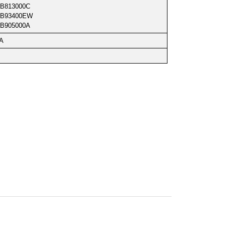
-B813000C
-B93400EW
-B905000A
A