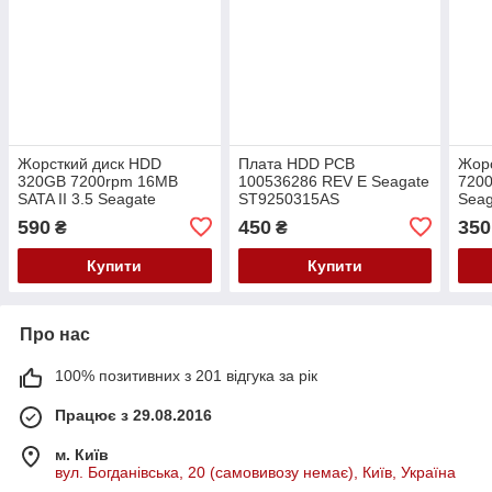
Жорсткий диск HDD
Плата HDD PCB
Жор
320GB 7200rpm 16MB
100536286 REV E Seagate
7200
SATA II 3.5 Seagate
ST9250315AS
Seag
Barracuda 7200.10
ST9320325AS
720
590
450
350
₴
₴
ST3320620AS
ST9500325AS
Купити
Купити
Про нас
100% позитивних з 201 відгука за рік
Працює з 29.08.2016
м. Київ
вул. Богданівська, 20 (самовивозу немає), Київ, Україна