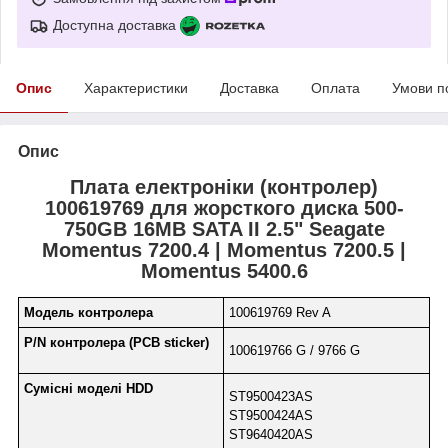
Доступна доставка
Опис
Характеристики
Доставка
Оплата
Умови п
Опис
Плата електроніки (контролер)
100619769 для жорсткого диска 500-
750GB 16MB SATA II 2.5" Seagate
Momentus 7200.4 | Momentus 7200.5 |
Momentus 5400.6
Модель контролера
100619769 Rev A
P/N контролера (PCB sticker)
100619766 G / 9766 G
Сумісні моделі HDD
ST9500423AS
ST9500424AS
ST9640420AS