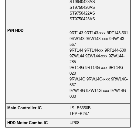
ST9640423AS
ST9750420AS
ST9750422AS
ST9750423AS
P/N HDD
9RT143 9RT143-xxx 9RT143-501
9RW143 9RW143-xxx 9RW143-
567
9RT144 9RT144-xx 9RT144-500
9ZW144 9ZW144-xxx 9ZW144-
285
9RT14G 9RT14G-xxx 9RT14G-
020
9RW14G 9RW14G-xxx 9RW14G-
567
9ZW14G 9ZW14G-xxx 9ZW14G-
030
Main Controller IC
LSI B6650B
TPPFB247
HDD Motor Combo IC
UP08