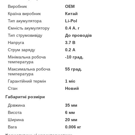
Виробник
OEM
Країна виробник
Китай
Тип акумулятора
Li-Pol
Ємність акумулятору
0.4 А. г
Тип струмовивіду
До проводів
Напруга
3.7 В
Струм заряду
0.2 А
Мінімальна робоча
-10 град.
температура
Максимальна робоча
55 град.
температура
Гарантійний термін
1 міс
Стан
Новий
Габаритні розміри
Довжина
35 мм
Висота
6 мм
Ширина
20 мм
Вага
0.006 кг