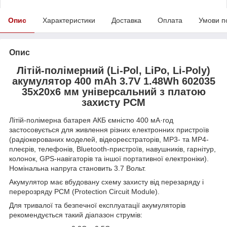
Опис
Характеристики
Доставка
Оплата
Умови п
Опис
Літій-полімерний (Li-Pol, LiPo, Li-Poly)
акумулятор 400 mAh 3.7V 1.48Wh 602035
35x20x6 мм універсальний з платою
захисту PCM
Літій-полімерна батарея АКБ ємністю 400 мА·год
застосовується для живлення різних електронних пристроїв
(радіокерованих моделей, відеореєстраторів, MP3- та MP4-
плеєрів, телефонів, Bluetooth-пристроїв, навушників, гарнітур,
колонок, GPS-навігаторів та іншої портативної електроніки).
Номінальна напруга становить 3.7 Вольт.
Акумулятор має вбудовану схему захисту від перезаряду і
перерозряду PCM (Protection Circuit Module).
Для тривалої та безпечної експлуатації акумуляторів
рекомендується такий діапазон струмів: