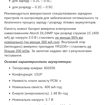
для заряду – 0.2С – 0.5С;
для розряду – 0.2C – 0.5С.
Рекомендується використання спеціалізованих зарядних
пристроїв та контролерів для забезпечення оптимального та
безпечного процесу заряду / розряду літієвих акумуляторів.
Ємність кожної батареї виміряна електронним
навантаженням Atorch DL24MP при розряді струмом 1C (400
мА) до напруги 3.0 В і становить
не менше 90% від
номінальної (не менше 360 мА·год)
. Внутрішній опір
(імпенданс) виміряно приладом YR1035+ і становить
не
більше 200 мОм
. За запитом надамо звіт з результатами
тестування.
Основні характеристики акумулятора:
Типорозмір комірки: 602035
Конфігурація: 1S1P
Наявність плати захисту PCM: є
Номінальна ємність: 400 мА·год
Енергія (енергоємність): 1.48 Вт·год
Номінальна напруга: 3.7 В