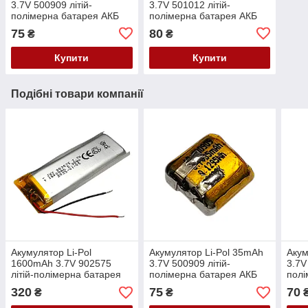
3.7V 500909 літій-
3.7V 501012 літій-
полімерна батарея АКБ
полімерна батарея АКБ
для навушників та гарнітур
для навушників та гарнітур
75
80
₴
₴
Купити
Купити
Подібні товари компанії
Акумулятор Li-Pol
Акумулятор Li-Pol 35mAh
Акум
1600mAh 3.7V 902575
3.7V 500909 літій-
3.7V
літій-полімерна батарея
полімерна батарея АКБ
полі
АКБ із захистом PCM
для навушників та гарнітур
для 
320
75
70
₴
₴