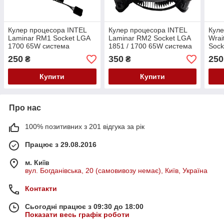
Кулер процесора INTEL
Кулер процесора INTEL
Кул
Laminar RM1 Socket LGA
Laminar RM2 Socket LGA
Wrai
1700 65W система
1851 / 1700 65W система
Sock
охолодження BXTSRM1
охолодження N38426-001
сист
250
350
250
₴
₴
M23901-001 оригінал б/в
оригінал б/в
ориг
Купити
Купити
Про нас
100% позитивних з 201 відгука за рік
Працює з 29.08.2016
м. Київ
вул. Богданівська, 20 (самовивозу немає), Київ, Україна
Контакти
Сьогодні працює з 09:30 до 18:00
Показати весь графік роботи