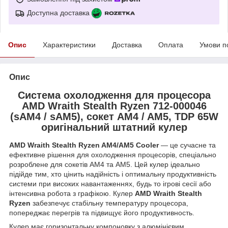
Доступна доставка
Опис
Характеристики
Доставка
Оплата
Умови п
Опис
Система охолодження для процесора
AMD Wraith Stealth Ryzen 712-000046
(sAM4 / sAM5), сокет AM4 / AM5, TDP 65W
оригінальний штатний кулер
AMD Wraith Stealth Ryzen AM4/AM5 Cooler
— це сучасне та
ефективне рішення для охолодження процесорів, спеціально
розроблене для сокетів АМ4 та AM5. Цей кулер ідеально
підійде тим, хто цінить надійність і оптимальну продуктивність
системи при високих навантаженнях, будь то ігрові сесії або
інтенсивна робота з графікою. Кулер
AMD Wraith Stealth
Ryzen
забезпечує стабільну температуру процесора,
попереджає перегрів та підвищує його продуктивность.
Кулер має горизонтальну компоновку з алюмінієвим