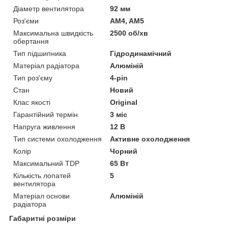
Діаметр вентилятора
92 мм
Роз'єми
AM4, AM5
Максимальна швидкість
2500 об/хв
обертання
Тип підшипника
Гідродинамічний
Матеріал радіатора
Алюміній
Тип роз'єму
4-pin
Стан
Новий
Клас якості
Original
Гарантійний термін
3 міс
Напруга живлення
12 В
Тип системи охолодження
Активне охолодження
Колір
Чорний
Максимальний TDP
65 Вт
Кількість лопатей
5
вентилятора
Матеріал основи
Алюміній
радіатора
Габаритні розміри