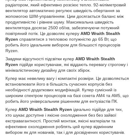
радіатором, який ефективно розсіює тепло. 92-міліметровий
вентилятор автоматично регулює швидкість обертання за
жопомогою ШІМ-управлінням. Цим досягається баланс між
продуктивністю і рівнем шуму. Максимальна швидкість
вентилятора досягає 2500 об/хв, забезпечуючи потужний
повітряний потік. Це дозволяє кулеру
AMD Wraith Stealth
Ryzen
справлятися з тепловою потужністю до 65 Вт, що
робить його ідеальним вибором для більшості процесорів
Ryzen.
Завдяки відсутності підсвітки кулер
AMD Wraith Stealth
Ryzen
підійде користувачам, які віддають перевагу строгому і
мінімалістичному дизайну для своїх збірок.
Кулер має невелику вагу і компактні розміри. Це дозволяється
встановлювати його в більшість сучасних корпусів без
необхідності додаткових модифікацій. Кулер сумісний із
широким спектром процесорів на базі сокета АМ4 та AM5, що
робить його універсальним рішенням для ентузіастів ПК.
Кулер
AMD Wraith Stealth Ryzen
ідеально підійде для тих,
хто шукає доступне і якісне охолодження без без зайвої
екстравагантності. Простий монтаж, якісні матеріали та
ефективне охолодження роблять цей кулер відмінним
вибором як для новачків, так і для досвідчених користувачів.