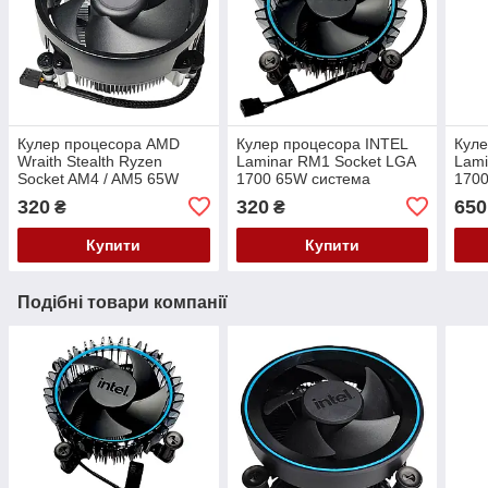
Кулер процесора AMD
Кулер процесора INTEL
Куле
Wraith Stealth Ryzen
Laminar RM1 Socket LGA
Lami
Socket AM4 / AM5 65W
1700 65W система
170
система охолодження
охолодження BXTSRM1
охо
320
320
650
₴
₴
712-000071 оригінал
M23901-001 оригінал
ориг
Купити
Купити
Подібні товари компанії