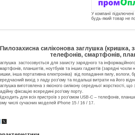
У компанії підключені
будь-який товар не п
Пилозахисна силіконова заглушка (кришка, з
телефонів, смартфонів, пла
аглушка застосовується для захисту зарядного та інформаційного
мартфонів, планшетів, ноутбуків та інших гаджетів (зарядні чохли 
ишки, інша портативна електроніка) від попадання пилу, вологи, б
ередчасний вихід з ладу роз'єму та подальші витрати на його від
аглушка виготовлена ​​з якісного силікону середньої жорсткості, що
адійну фіксацію всередині роз'єму порту.
ідходить для всіх пристроїв з роз'ємом USB-C – телефонів, планшеті
ому числі сучасних моделей iPhone 15 / 16 / 17.
арактеристики