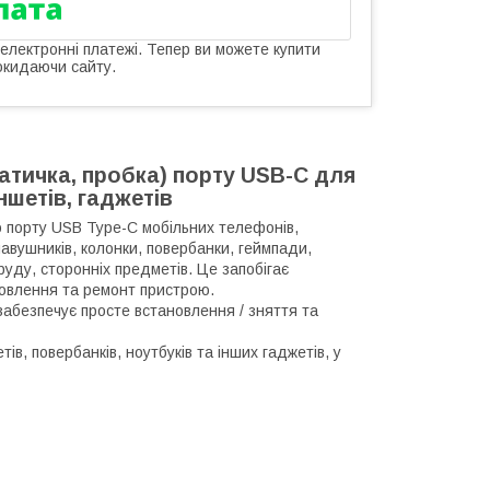
 електронні платежі. Тепер ви можете купити
окидаючи сайту.
атичка, пробка) порту USB-C для
ншетів, гаджетів
 порту USB Type-C мобільних телефонів,
навушників, колонки, повербанки, геймпади,
руду, сторонніх предметів. Це запобігає
новлення та ремонт пристрою.
 забезпечує просте встановлення / зняття та
в, повербанків, ноутбуків та інших гаджетів, у