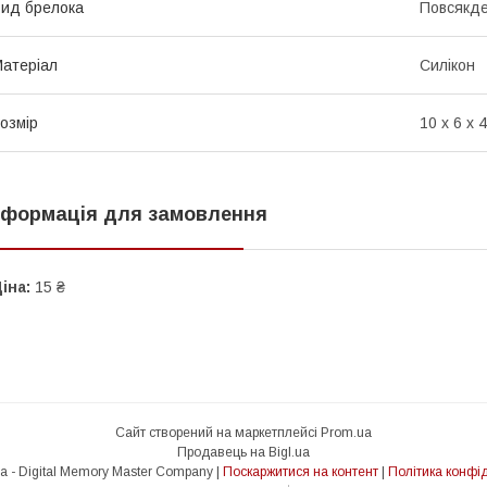
ид брелока
Повсякд
атеріал
Силікон
озмір
10 x 6 x 
нформація для замовлення
іна:
15 ₴
Сайт створений на маркетплейсі
Prom.ua
Продавець на Bigl.ua
Dimm.co.ua - Digital Memory Master Company |
Поскаржитися на контент
|
Політика конфід