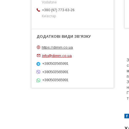
Vodafone
+380 (97) 773-63-26
Київстар
https://dimm.co.ua
info@dimm.co.ua
З
+380503565991
с
м
+380503565991
п
+380503565991
З
н
П
т
Х