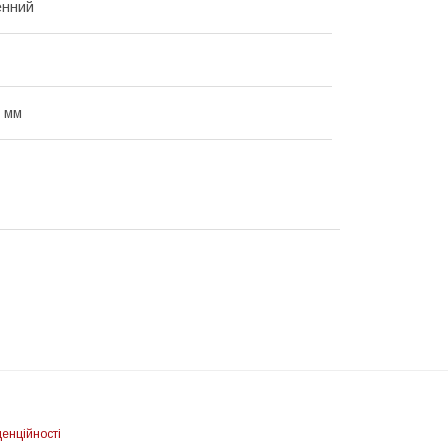
енний
4 мм
енційності