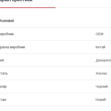
Основні
иробник
OEM
раїна виробник
Китай
ип
Декорати
тать
Унісекс
олір
Чорний
Стан
Новий