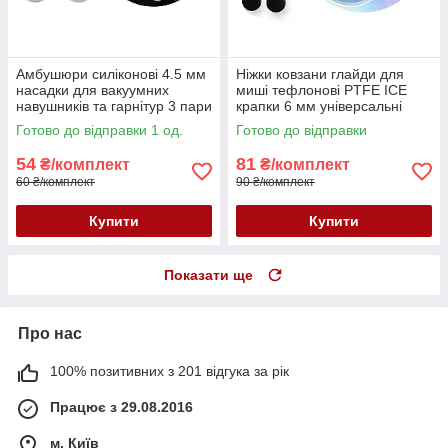
Амбушюри силіконові 4.5 мм
Ніжки ковзани глайди для
насадки для вакуумних
миші тефлонові PTFE ICE
навушників та гарнітур 3 пари
крапки 6 мм універсальні
розмір M білі
чорні 10 шт.
Готово до відправки 1 од.
Готово до відправки
54
81
₴/комплект
₴/комплект
60 ₴/комплект
90 ₴/комплект
Купити
Купити
Показати ще
Про нас
100% позитивних з 201 відгука за рік
Працює з 29.08.2016
м. Київ