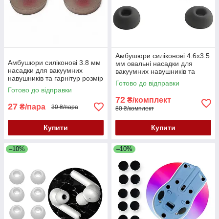
Амбушюри силіконові 4.6x3.5
Амбушюри силіконові 3.8 мм
мм овальні насадки для
насадки для вакуумних
вакуумних навушників та
навушників та гарнітур розмір
гарнітур 3 пари розмір S/M/L
Готово до відправки
M сіро-червоні
сірі
Готово до відправки
72
₴/комплект
27
₴/пара
30 ₴/пара
80 ₴/комплект
Купити
Купити
–10%
–10%