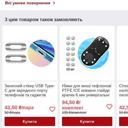
Всі умови повернення
З цим товаром також замовляють
Захисний стікер USB Type-
Ніжки для миші тефлонові
Сітк
C для зарядного порту
PTFE ICE ковзани глайди
налі
телефонів та гаджетів
крапки 6 мм універсальні
пило
наклейка ПВХ від
білі 12 шт.
дина
94,50
₴/
подряпин прозора матова
теле
42,50
42,
₴/пара
комплект
сріб
50 ₴/пара
105 ₴/комплект
50 ₴/
Купити
Купити