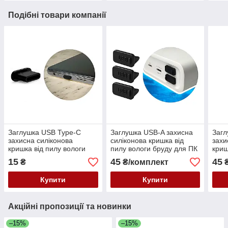
Подібні товари компанії
Заглушка USB Type-C
Заглушка USB-A захисна
Загл
захисна силіконова
силіконова кришка від
захи
кришка від пилу вологи
пилу вологи бруду для ПК
криш
бруду для телефонів
ноутбуків гаджетів чорна 3
бруд
15
45
45
₴
₴/комплект
₴
гаджетів чорна
шт.
гадж
Купити
Купити
Акційні пропозиції та новинки
–15%
–15%