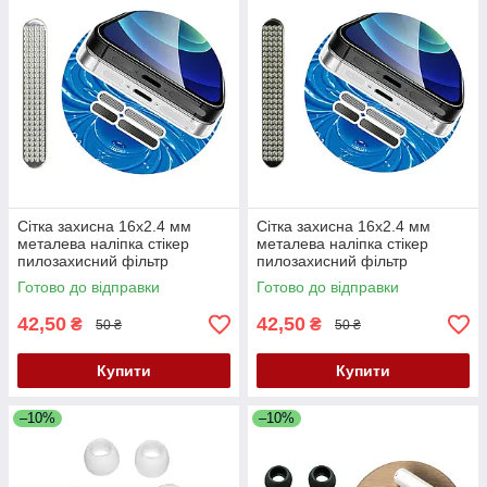
Сітка захисна 16x2.4 мм
Сітка захисна 16x2.4 мм
металева наліпка стікер
металева наліпка стікер
пилозахисний фільтр
пилозахисний фільтр
динаміка мікрофона для
динаміка мікрофона для
Готово до відправки
Готово до відправки
телефонів планшетів
телефонів планшетів чорна
срібляста
42,50
42,50
₴
₴
50 ₴
50 ₴
Купити
Купити
–10%
–10%