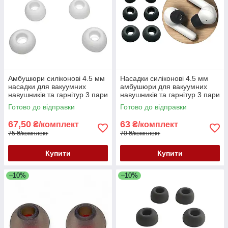
Амбушюри силіконові 4.5 мм
Насадки силіконові 4.5 мм
насадки для вакуумних
амбушюри для вакуумних
навушників та гарнітур 3 пари
навушників та гарнітур 3 пари
розмір S/M/L білі
розмір S/M/L чорні
Готово до відправки
Готово до відправки
67,50
63
₴/комплект
₴/комплект
75 ₴/комплект
70 ₴/комплект
Купити
Купити
–10%
–10%