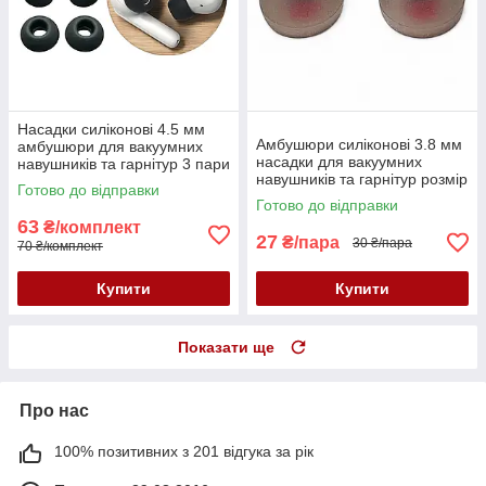
Насадки силіконові 4.5 мм
Амбушюри силіконові 3.8 мм
амбушюри для вакуумних
насадки для вакуумних
навушників та гарнітур 3 пари
навушників та гарнітур розмір
розмір S/M/L чорні
Готово до відправки
M сіро-червоні
Готово до відправки
63
₴/комплект
27
₴/пара
30 ₴/пара
70 ₴/комплект
Купити
Купити
Показати ще
Про нас
100% позитивних з 201 відгука за рік