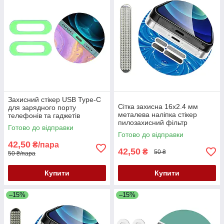
Захисний стікер USB Type-C
Сітка захисна 16x2.4 мм
для зарядного порту
металева наліпка стікер
телефонів та гаджетів
пилозахисний фільтр
наклейка ПВХ від подряпин
Готово до відправки
динаміка мікрофона для
люмінесцентна глянсова
Готово до відправки
телефонів планшетів
42,50
₴/пара
срібляста
42,50
₴
50 ₴
50 ₴/пара
Купити
Купити
–15%
–15%