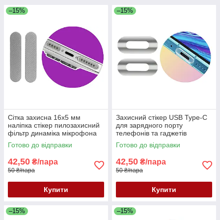
–15%
–15%
Сітка захисна 16x5 мм
Захисний стікер USB Type-C
наліпка стікер пилозахисний
для зарядного порту
фільтр динаміка мікрофона
телефонів та гаджетів
для телефонів планшетів
наклейка ПВХ від подряпин
Готово до відправки
Готово до відправки
срібляста
прозора матова
42,50
42,50
₴/пара
₴/пара
50 ₴/пара
50 ₴/пара
Купити
Купити
–15%
–15%