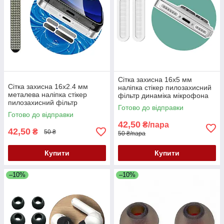
Сітка захисна 16x5 мм
Сітка захисна 16x2.4 мм
наліпка стікер пилозахисний
металева наліпка стікер
фільтр динаміка мікрофона
пилозахисний фільтр
для телефонів планшетів
Готово до відправки
динаміка мікрофона для
біла напівпрозора
Готово до відправки
телефонів планшетів чорна
42,50
₴/пара
42,50
₴
50 ₴
50 ₴/пара
Купити
Купити
–10%
–10%