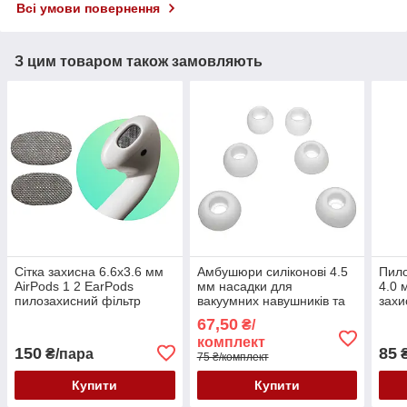
Всі умови повернення
З цим товаром також замовляють
Сітка захисна 6.6x3.6 мм
Амбушюри силіконові 4.5
Пило
AirPods 1 2 EarPods
мм насадки для
4.0 
пилозахисний фільтр
вакуумних навушників та
захи
навушників сталева
гарнітур 3 пари розмір
воло
67,50
₴/
срібляста
S/M/L білі
комплект
150
85
₴/пара
₴
75 ₴/комплект
Купити
Купити