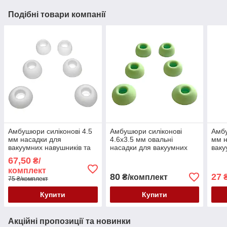
Подібні товари компанії
Амбушюри силіконові 4.5
Амбушюри силіконові
Амбу
мм насадки для
4.6x3.5 мм овальні
мм н
вакуумних навушників та
насадки для вакуумних
ваку
гарнітур 3 пари розмір
навушників та гарнітур 3
гарн
67,50
₴/
S/M/L білі
пари розмір S/M/L м'ятні
черв
комплект
80
27
₴/комплект
₴
75 ₴/комплект
Купити
Купити
Акційні пропозиції та новинки