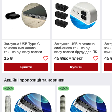
Заглушка USB Type-C
Заглушка USB-A захисна
Загл
захисна силіконова
силіконова кришка від
захи
кришка від пилу вологи
пилу вологи бруду для ПК
криш
бруду для телефонів
ноутбуків гаджетів чорна 3
бруд
15
45
45
₴
₴/комплект
₴
гаджетів чорна
шт.
гадж
Купити
Купити
Акційні пропозиції та новинки
–15%
–15%