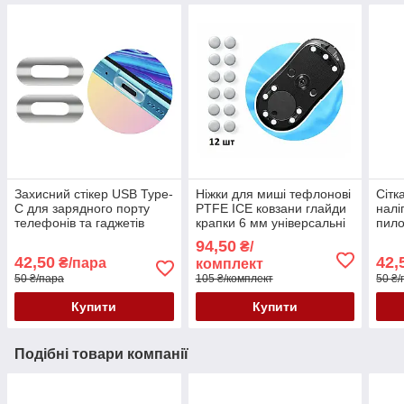
Захисний стікер USB Type-
Ніжки для миші тефлонові
Сітк
C для зарядного порту
PTFE ICE ковзани глайди
налі
телефонів та гаджетів
крапки 6 мм універсальні
пило
наклейка ПВХ від
білі 12 шт.
дина
94,50
₴/
подряпин прозора матова
теле
42,50
42,
₴/пара
комплект
сріб
50 ₴/пара
105 ₴/комплект
50 ₴/
Купити
Купити
Подібні товари компанії