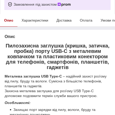
Замовлення під захистом
Опис
Характеристики
Доставка
Оплата
Умови п
Опис
Пилозахисна заглушка (кришка, затичка,
пробка) порту USB-C з металевим
ковпачком та пластиковим конектором
для телефонів, смартфонів, планшетів,
гаджетів
Металева заглушка USB Type-C
– надійний захист роз'єму
від пилу, бруду та вологи. Сумісна з більшістю телефонів,
планшетів та гаджетів.
Захисна металева заглушка для роз'єму USB Type-C
допоможе подовжити термін служби вашого пристрою.
Особливості:
Захищає порт зарядки від пилу, вологи, бруду та
механічних пошкоджень