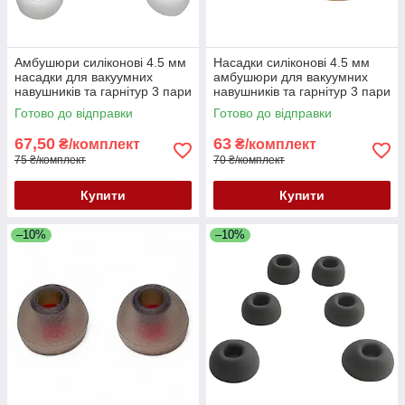
Амбушюри силіконові 4.5 мм
Насадки силіконові 4.5 мм
насадки для вакуумних
амбушюри для вакуумних
навушників та гарнітур 3 пари
навушників та гарнітур 3 пари
розмір S/M/L білі
розмір S/M/L чорні
Готово до відправки
Готово до відправки
67,50
63
₴/комплект
₴/комплект
75 ₴/комплект
70 ₴/комплект
Купити
Купити
–10%
–10%