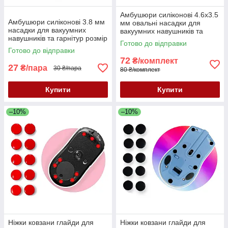
Амбушюри силіконові 4.6x3.5
Амбушюри силіконові 3.8 мм
мм овальні насадки для
насадки для вакуумних
вакуумних навушників та
навушників та гарнітур розмір
гарнітур 3 пари розмір S/M/L
Готово до відправки
M сіро-червоні
сірі
Готово до відправки
72
₴/комплект
27
₴/пара
30 ₴/пара
80 ₴/комплект
Купити
Купити
–10%
–10%
Ніжки ковзани глайди для
Ніжки ковзани глайди для