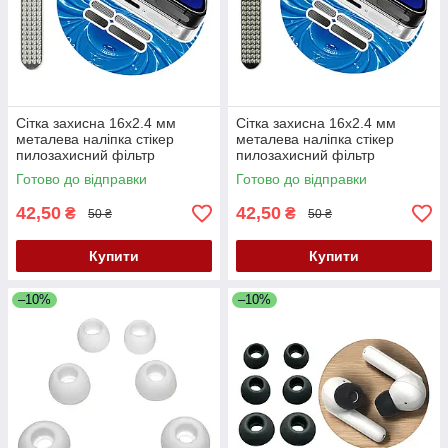
Сітка захисна 16x2.4 мм
Сітка захисна 16x2.4 мм
металева наліпка стікер
металева наліпка стікер
пилозахисний фільтр
пилозахисний фільтр
динаміка мікрофона для
динаміка мікрофона для
Готово до відправки
Готово до відправки
телефонів планшетів
телефонів планшетів чорна
срібляста
42,50
42,50
₴
₴
50 ₴
50 ₴
Купити
Купити
–10%
–10%