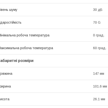
івень шуму
30 дБ
даростійкість
70 G
інімальна робоча температура
0 град.
аксимальна робоча температура
60 град.
Габаритні розміри
Довжина
147 мм
Ширина
101.6 мм
исота
26.1 мм