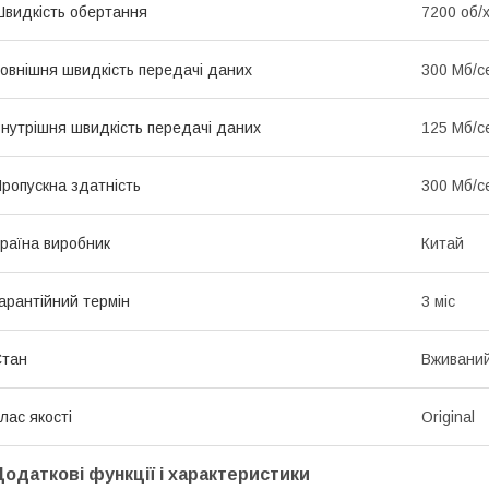
видкість обертання
7200 об/
овнішня швидкість передачі даних
300 Мб/с
нутрішня швидкість передачі даних
125 Мб/с
ропускна здатність
300 Мб/с
раїна виробник
Китай
арантійний термін
3 міс
Стан
Вживани
лас якості
Original
Додаткові функції і характеристики