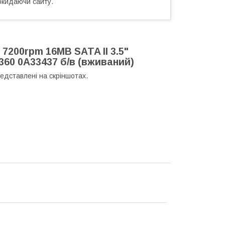
окидаючи сайту.
7200rpm 16MB SATA II 3.5"
360 0A33437 б/в (вживаний)
редставлені на скріншотах.