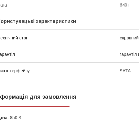
ага
640 г
Користувацькі характеристики
ехнічний стан
справний
арантія
гарантія
ип інтерфейсу
SATA
нформація для замовлення
іна:
850 ₴