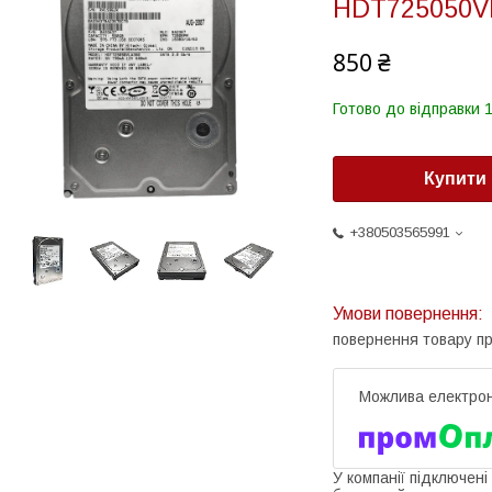
HDT725050V
850 ₴
Готово до відправки 1
Купити
+380503565991
повернення товару п
У компанії підключені