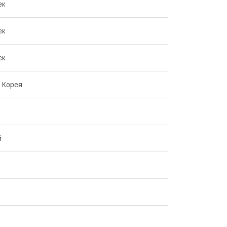
ек
ек
ек
 Корея
й