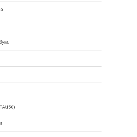
ій
бука
TA/150)
хв