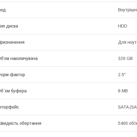
Вид
Внутрішн
ип диска
HDD
ризначення
Для ноут
б'єм накопичувача
320 GB
Форм-фактор
2.5"
б`єм буфера
8 MB
нтерфейс
SATA (SA
видкість обертання
5400 об/