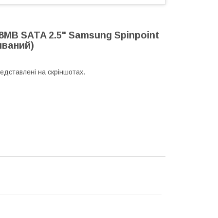
8MB SATA 2.5" Samsung Spinpoint
иваний)
редставлені на скріншотах.