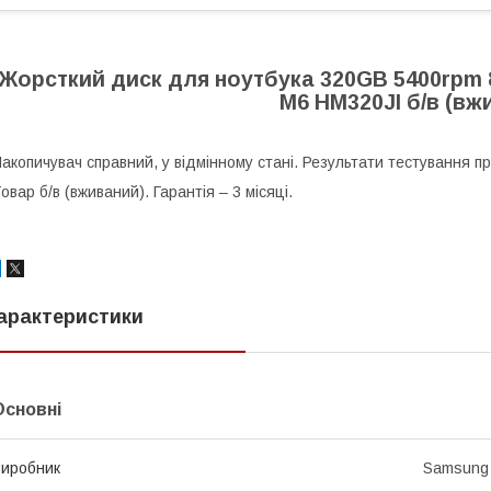
Жорсткий диск для ноутбука 320GB 5400rpm 
M6 HM320JI б/в (вж
акопичувач справний, у відмінному стані. Результати тестування п
овар б/в (вживаний). Гарантія – 3 місяці.
арактеристики
Основні
иробник
Samsung