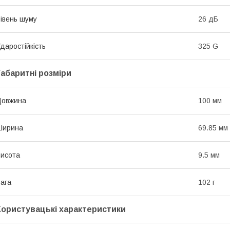
івень шуму
26 дБ
даростійкість
325 G
Габаритні розміри
Довжина
100 мм
Ширина
69.85 мм
исота
9.5 мм
ага
102 г
Користувацькі характеристики