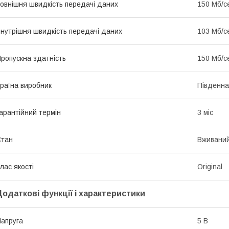
овнішня швидкість передачі даних
150 Мб/с
нутрішня швидкість передачі даних
103 Мб/с
ропускна здатність
150 Мб/с
раїна виробник
Південна
арантійний термін
3 міс
Стан
Вживани
лас якості
Original
Додаткові функції і характеристики
апруга
5 В