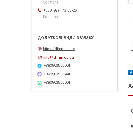
Vodafone
+380 (97) 773-63-26
Київстар
Н
https://dimm.co.ua
Т
info@dimm.co.ua
+380503565991
+380503565991
+380503565991
Х
В