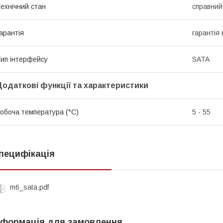
ехнічний стан
справний
арантія
гарантія
ип інтерфейсу
SATA
Додаткові функції та характеристики
обоча температура (°C)
5 - 55
пецифікація
m6_sata.pdf
нформація для замовлення