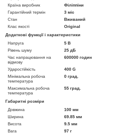
Країна виробник
Філіппіни
Гарантійний термін
3 міс
Стан
Вживаний
Клас якості
Original
Додаткові функції і характеристики
Напруга
5 В
Рівень шуму
25 дБ
Час напрацювання на
600000 годин
відмову
Ударостійкість
400 G
Мінімальна робоча
0 град.
температура
Максимальна робоча
55 град.
температура
Габаритні розміри
Довжина
100 мм
Ширина
69.85 мм
Висота
9.5 мм
Вага
97 г