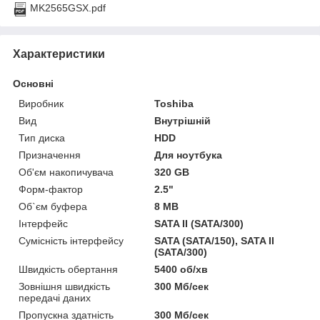
MK2565GSX.pdf
Характеристики
Основні
Виробник
Toshiba
Вид
Внутрішній
Тип диска
HDD
Призначення
Для ноутбука
Об'єм накопичувача
320 GB
Форм-фактор
2.5"
Об`єм буфера
8 MB
Інтерфейс
SATA II (SATA/300)
Сумісність інтерфейсу
SATA (SATA/150), SATA II
(SATA/300)
Швидкість обертання
5400 об/хв
Зовнішня швидкість
300 Мб/сек
передачі даних
Пропускна здатність
300 Мб/сек