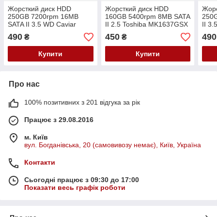
Жорсткий диск HDD
Жорсткий диск HDD
Жор
250GB 7200rpm 16MB
160GB 5400rpm 8MB SATA
250
SATA II 3.5 WD Caviar
II 2.5 Toshiba MK1637GSX
II 3
SE16 WD2500AAKS
ST3
490
450
490
₴
₴
Купити
Купити
Про нас
100% позитивних з 201 відгука за рік
Працює з 29.08.2016
м. Київ
вул. Богданівська, 20 (самовивозу немає), Київ, Україна
Контакти
Сьогодні працює з 09:30 до 17:00
Показати весь графік роботи