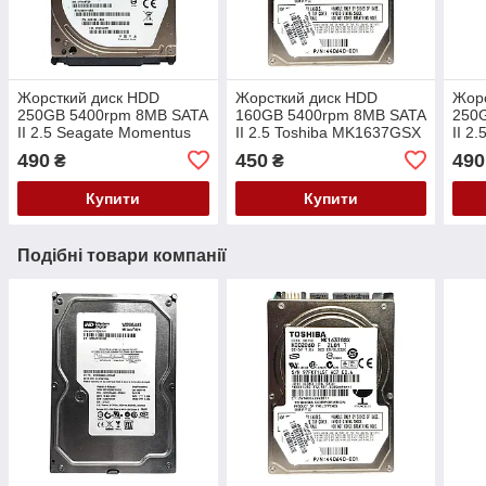
Жорсткий диск HDD
Жорсткий диск HDD
Жор
250GB 5400rpm 8MB SATA
160GB 5400rpm 8MB SATA
250
II 2.5 Seagate Momentus
II 2.5 Toshiba MK1637GSX
II 2
Thin ST92503010AS
490
450
490
₴
₴
Купити
Купити
Подібні товари компанії