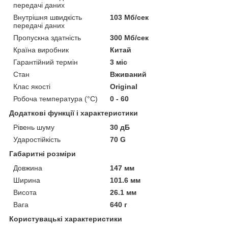
передачі даних
Внутрішня швидкість
103 Мб/сек
передачі даних
Пропускна здатність
300 Мб/сек
Країна виробник
Китай
Гарантійний термін
3 міс
Стан
Вживаний
Клас якості
Original
Робоча температура (°C)
0 - 60
Додаткові функції і характеристики
Рівень шуму
30 дБ
Ударостійкість
70 G
Габаритні розміри
Довжина
147 мм
Ширина
101.6 мм
Висота
26.1 мм
Вага
640 г
Користувацькі характеристики