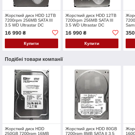
Жорсткий диск HDD 12TB
Жорсткий диск HDD 12TB
Жор
7200rpm 256MB SATA III
7200rpm 256MB SATA III
7200
3.5 WD Ultrastar DC
3.5 WD Ultrastar DC
Sam
HC520 He12
HC520 He12
16 990
16 990
350
₴
₴
HUH721212ALE604
HUH721212ALE604
0F30146 PVD6E
0F30146 EGHKF
Купити
Купити
Подібні товари компанії
Жорсткий диск HDD
Жорсткий диск HDD 80GB
Жор
250GB 7200rpm 16MB
7200rpm 8MB SATA II 3.5
160