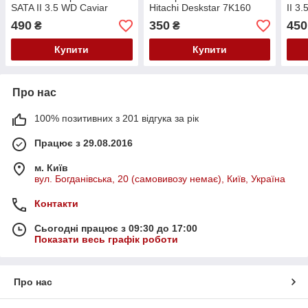
SATA II 3.5 WD Caviar
Hitachi Deskstar 7K160
II 3.
SE16 WD2500AAKS
HDS721680PLA380
7K1
490
350
450
₴
₴
7VG
Купити
Купити
Про нас
100% позитивних з 201 відгука за рік
Працює з 29.08.2016
м. Київ
вул. Богданівська, 20 (самовивозу немає), Київ, Україна
Контакти
Сьогодні працює з 09:30 до 17:00
Показати весь графік роботи
Про нас