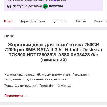
Доступна доставка
Опис
Характеристики
Доставка
Оплата
Умови п
Опис
Жорсткий диск для комп'ютера 250GB
7200rpm 8MB SATA II 3.5" Hitachi Deskstar
T7K500 HDT725025VLA380 0A33423 б/в
(вживаний)
Накопичувач справний, у відмінному стані. Результати
тестування представлені на скріншотах.
Товар б/в (вживаний). Гарантія — 3 місяці.
Приховати