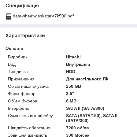
Специфікація
data-sheet-deskstar-t7k500.pdf
Характеристики
Основні
Виробник
Hitachi
Вид
Внутрішній
Тип диска
HDD
Призначення
Для настільного ПК
Об'єм накопичувача
250 GB
Форм-фактор
3.5"
Об`єм буфера
8 MB
Інтерфейс
SATA II (SATA/300)
Сумісність інтерфейсу
SATA (SATA/150), SATA II
(SATA/300)
Швидкість обертання
7200 об/хв
Зовнішня швидкість
300 Мб/сек