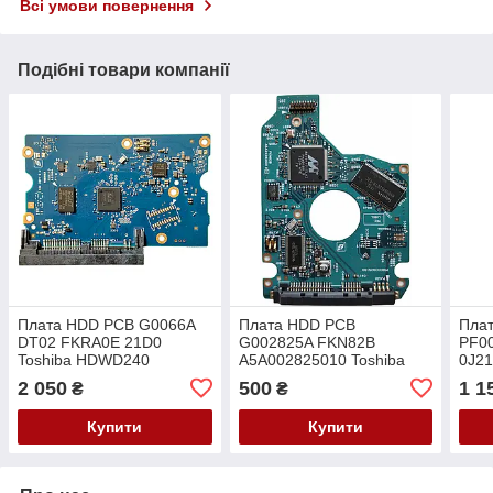
Всі умови повернення
Подібні товари компанії
Плата HDD PCB G0066A
Плата HDD PCB
Пла
DT02 FKRA0E 21D0
G002825A FKN82B
PF0
Toshiba HDWD240
A5A002825010 Toshiba
0J21
HDWD240UZSVA
MK1676GSX MK2576GSX
DT0
2 050
500
1 1
₴
₴
HDWD260
MK3276GSX MK5076GSX
DT0
HDWD260UZSVA
MK6476GSX
HDW
Купити
Купити