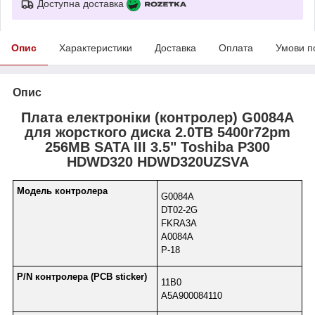
Доступна доставка
Опис
Характеристики
Доставка
Оплата
Умови п
Опис
Плата електроніки (контролер) G0084A
для жорсткого диска 2.0TB 5400r72pm
256MB SATA III 3.5" Toshiba P300
HDWD320 HDWD320UZSVA
Модель контролера
G0084A
DT02-2G
FKRA3A
A0084A
P-18
P/N контролера (PCB sticker)
11B0
A5A900084110