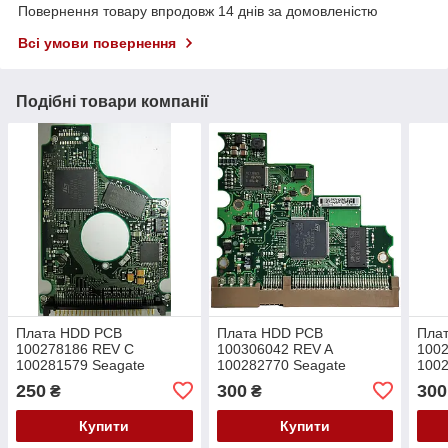
Повернення товару впродовж 14 днів за домовленістю
Всі умови повернення
Подібні товари компанії
Плата HDD PCB
Плата HDD PCB
Пла
100278186 REV C
100306042 REV A
1002
100281579 Seagate
100282770 Seagate
1002
ST92014A ST92011A
ST340014A ST380011A
ST3
250
300
300
₴
₴
ST93015A ST94019A
ST3120022A ST3160021A
ST3
ST94011A
Купити
Купити