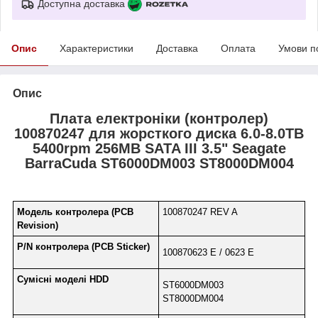
Доступна доставка
Опис
Характеристики
Доставка
Оплата
Умови п
Опис
Плата електроніки (контролер)
100870247 для жорсткого диска 6.0-8.0TB
5400rpm 256MB SATA III 3.5" Seagate
BarraCuda ST6000DM003 ST8000DM004
Модель контролера (PCB
100870247 REV A
Revision)
P/N контролера (PCB Sticker)
100870623 E / 0623 E
Сумісні моделі HDD
ST6000DM003
ST8000DM004