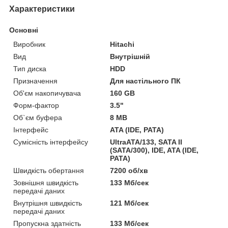
Характеристики
Основні
Виробник
Hitachi
Вид
Внутрішній
Тип диска
HDD
Призначення
Для настільного ПК
Об'єм накопичувача
160 GB
Форм-фактор
3.5"
Об`єм буфера
8 MB
Інтерфейс
ATA (IDE, PATA)
Сумісність інтерфейсу
UltraATA/133, SATA II
(SATA/300), IDE, ATA (IDE,
PATA)
Швидкість обертання
7200 об/хв
Зовнішня швидкість
133 Мб/сек
передачі даних
Внутрішня швидкість
121 Мб/сек
передачі даних
Пропускна здатність
133 Мб/сек