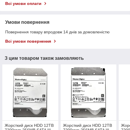
Всі умови оплати
Умови повернення
Повернення товару впродовж 14 днів за домовленістю
Всі умови повернення
З цим товаром також замовляють
Жорсткий диск HDD 12TB
Жорсткий диск HDD 12TB
Жор
7200rpm 256MB SATA III
7200rpm 256MB SATA III
7200