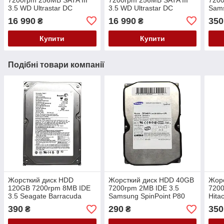
3.5 WD Ultrastar DC
3.5 WD Ultrastar DC
Sam
HC520 He12
HC520 He12
16 990
16 990
350
₴
₴
HUH721212ALE604
HUH721212ALE604
0F30146 PVD6E
0F30146 EGHKF
Купити
Купити
Подібні товари компанії
Жорсткий диск HDD
Жорсткий диск HDD 40GB
Жор
120GB 7200rpm 8MB IDE
7200rpm 2MB IDE 3.5
7200
3.5 Seagate Barracuda
Samsung SpinPoint P80
Hita
7200.7 ST3120026A
SP0401N
HDS
390
290
350
₴
₴