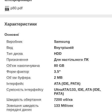
p80.pdf
Характеристики
Основні
Виробник
Samsung
Вид
Внутрішній
Тип диска
HDD
Призначення
Для настільного ПК
Об'єм накопичувача
80 GB
Форм-фактор
3.5"
Об`єм буфера
2 MB
Інтерфейс
ATA (IDE, PATA)
Сумісність інтерфейсу
UltraATA/133, IDE, ATA (IDE,
PATA)
Швидкість обертання
7200 об/хв
Зовнішня швидкість
133 Мб/сек
передачі даних