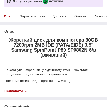
Доступна доставка
Опис
Характеристики
Доставка
Оплата
Умови п
Опис
Жорсткий диск для комп'ютера 80GB
7200rpm 2MB IDE (PATA/EIDE) 3.5"
Samsung SpinPoint P80 SP0802N б/в
(вживаний)
Накопичувач справний, у відмінному стані. Результати
тестування представлені на скриншотах.
Товар б/в (вживаний). Гарантія — 3 місяці.
Приховати
Специфікація