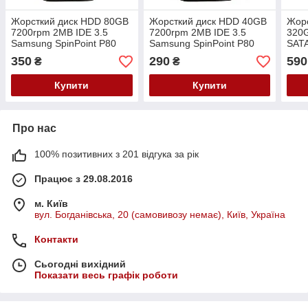
Жорсткий диск HDD 80GB
Жорсткий диск HDD 40GB
Жор
7200rpm 2MB IDE 3.5
7200rpm 2MB IDE 3.5
320
Samsung SpinPoint P80
Samsung SpinPoint P80
SATA
SP0802N 95967
SP0401N
Spin
350
290
590
₴
₴
Купити
Купити
Про нас
100% позитивних з 201 відгука за рік
Працює з 29.08.2016
м. Київ
вул. Богданівська, 20 (самовивозу немає), Київ, Україна
Контакти
Сьогодні вихідний
Показати весь графік роботи