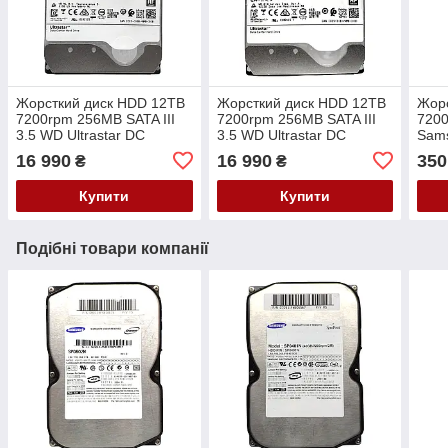
Жорсткий диск HDD 12TB
Жорсткий диск HDD 12TB
Жор
7200rpm 256MB SATA III
7200rpm 256MB SATA III
7200
3.5 WD Ultrastar DC
3.5 WD Ultrastar DC
Sam
HC520 He12
HC520 He12
16 990
16 990
350
₴
₴
HUH721212ALE604
HUH721212ALE604
0F30146 PVD6E
0F30146 EGHKF
Купити
Купити
Подібні товари компанії