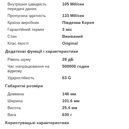
Внутрішня швидкість
105 Мб/сек
передачі даних
Пропускна здатність
133 Мб/сек
Країна виробник
Південна Корея
Гарантійний термін
3 міс
Стан
Вживаний
Клас якості
Original
Додаткові функції і характеристики
Рівень шуму
28 дБ
Час напрацювання на
500000 годин
відмову
Ударостійкість
63 G
Габаритні розміри
Довжина
146 мм
Ширина
101.6 мм
Висота
25.4 мм
Вага
630 г
Користувацькі характеристики