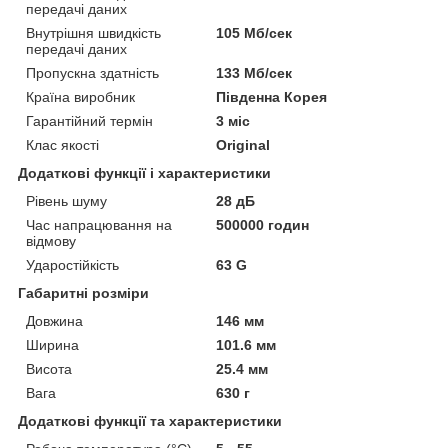
передачі даних
Внутрішня швидкість
105 Мб/сек
передачі даних
Пропускна здатність
133 Мб/сек
Країна виробник
Південна Корея
Гарантійний термін
3 міс
Клас якості
Original
Додаткові функції і характеристики
Рівень шуму
28 дБ
Час напрацювання на
500000 годин
відмову
Ударостійкість
63 G
Габаритні розміри
Довжина
146 мм
Ширина
101.6 мм
Висота
25.4 мм
Вага
630 г
Додаткові функції та характеристики