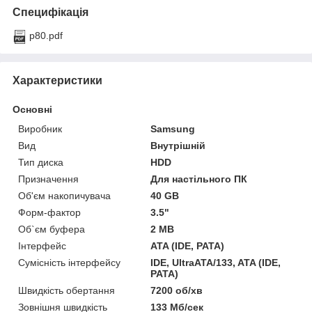
Специфікація
p80.pdf
Характеристики
Основні
Виробник
Samsung
Вид
Внутрішній
Тип диска
HDD
Призначення
Для настільного ПК
Об'єм накопичувача
40 GB
Форм-фактор
3.5"
Об`єм буфера
2 MB
Інтерфейс
ATA (IDE, PATA)
Сумісність інтерфейсу
IDE, UltraATA/133, ATA (IDE,
PATA)
Швидкість обертання
7200 об/хв
Зовнішня швидкість
133 Мб/сек