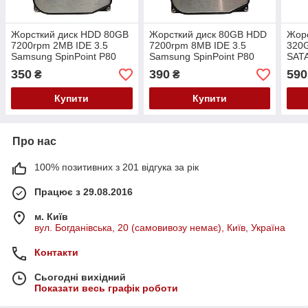
Жорсткий диск HDD 80GB
Жорсткий диск 80GB HDD
Жор
7200rpm 2MB IDE 3.5
7200rpm 8MB IDE 3.5
320
Samsung SpinPoint P80
Samsung SpinPoint P80
SATA
SP0802N 95967
S0812N
Spin
350
390
590
₴
₴
Купити
Купити
Про нас
100% позитивних з 201 відгука за рік
Працює з 29.08.2016
м. Київ
вул. Богданівська, 20 (самовивозу немає), Київ, Україна
Контакти
Сьогодні вихідний
Показати весь графік роботи