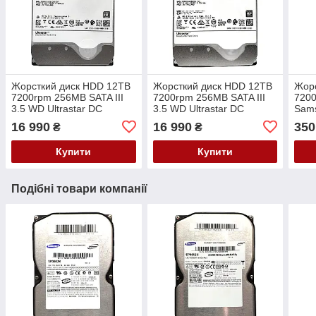
Жорсткий диск HDD 12TB
Жорсткий диск HDD 12TB
Жор
7200rpm 256MB SATA III
7200rpm 256MB SATA III
7200
3.5 WD Ultrastar DC
3.5 WD Ultrastar DC
Sam
HC520 He12
HC520 He12
16 990
16 990
350
₴
₴
HUH721212ALE604
HUH721212ALE604
0F30146 PVD6E
0F30146 EGHKF
Купити
Купити
Подібні товари компанії