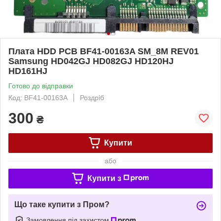
Плата HDD PCB BF41-00163A SM_8M REV01
Samsung HD042GJ HD082GJ HD120HJ
HD161HJ
Готово до відправки
Код: BF41-00163A
Роздріб
300
₴
Купити
або
Купити з
Що таке купити з Пром?
Замовлення під захистом