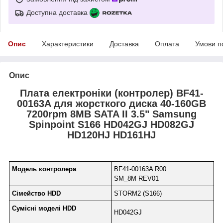
Доступна доставка
Опис
Характеристики
Доставка
Оплата
Умови п
Опис
Плата електроніки (контролер) BF41-
00163A для жорсткого диска 40-160GB
7200rpm 8MB SATA II 3.5" Samsung
Spinpoint S166 HD042GJ HD082GJ
HD120HJ HD161HJ
Модель контролера
BF41-00163A R00
SM_8M REV01
Сімейство HDD
STORM2 (S166)
Сумісні моделі HDD
HD042GJ