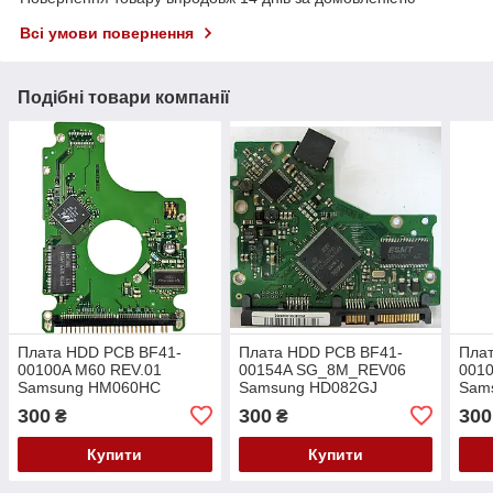
Всі умови повернення
Подібні товари компанії
Плата HDD PCB BF41-
Плата HDD PCB BF41-
Пла
00100A M60 REV.01
00154A SG_8M_REV06
001
Samsung HM060HC
Samsung HD082GJ
Sam
HM080IC HM100JC
HD161HJ
HM0
300
300
300
₴
₴
HM120JC
HM1
Купити
Купити