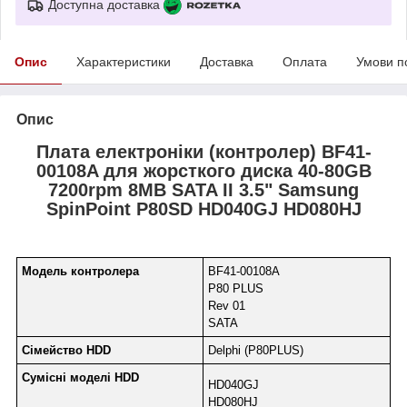
Доступна доставка
Опис
Характеристики
Доставка
Оплата
Умови п
Опис
Плата електроніки (контролер) BF41-
00108A для жорсткого диска 40-80GB
7200rpm 8MB SATA II 3.5" Samsung
SpinPoint P80SD HD040GJ HD080HJ
Модель контролера
BF41-00108A
P80 PLUS
Rev 01
SATA
Сімейство HDD
Delphi (P80PLUS)
Сумісні моделі HDD
HD040GJ
HD080HJ