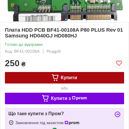
Плата HDD PCB BF41-00108A P80 PLUS Rev 01
Samsung HD040GJ HD080HJ
Готово до відправки
Код: BF41-00108A
Роздріб
250
₴
Купити
або
Купити з
Що таке купити з Пром?
Замовлення під захистом