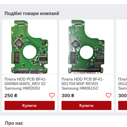
Подібні товари компанії
Плата HDD PCB BF41-
Плата HDD PCB BF41-
Пла
00098A M40S_REV 02
00170A M5P REV03
0012
Samsung HM020GI
Samsung HM061GC
Sam
HM040HI HM060HI
HM080GC HM121HC
SP1
250
300
300
₴
₴
HM080JI
HM160HC
Купити
Купити
Про нас