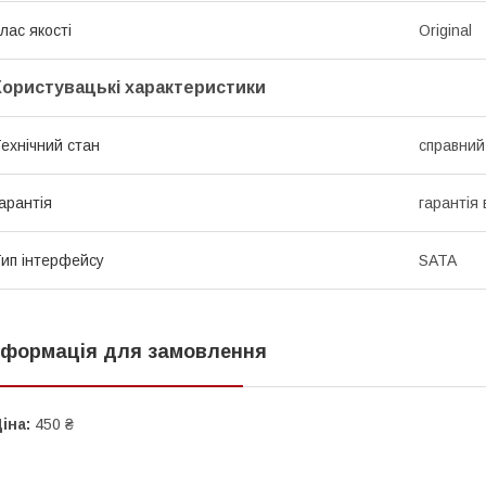
лас якості
Original
Користувацькі характеристики
ехнічний стан
справний
арантія
гарантія 
ип інтерфейсу
SATA
нформація для замовлення
іна:
450 ₴