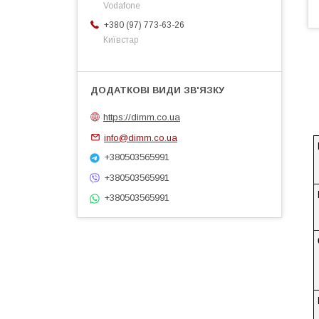
Vodafone
+380 (97) 773-63-26
Київстар
https://dimm.co.ua
info@dimm.co.ua
+380503565991
+380503565991
+380503565991