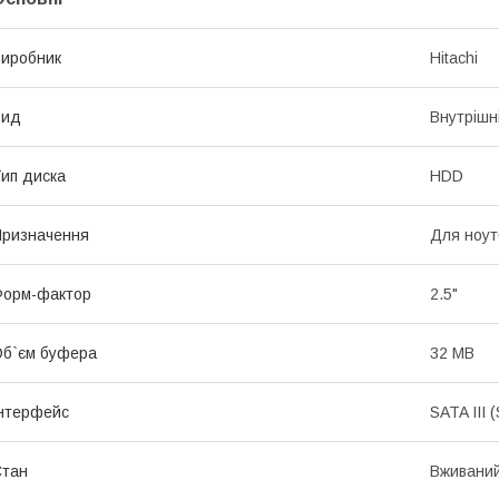
иробник
Hitachi
Вид
Внутрішн
ип диска
HDD
ризначення
Для ноут
Форм-фактор
2.5"
б`єм буфера
32 MB
нтерфейс
SATA III 
Стан
Вживани