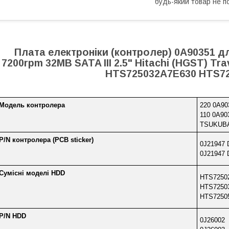
будь-який товар не п
Плата електроніки (контролер) 0A90351 д
7200rpm 32MB SATA III 2.5" Hitachi (HGST) T
HTS725032A7E630 HTS7
Модель контролера
220 0A90
110 0A90
TSUKUB
P/N контролера (PCB sticker)
0J21947
0J21947
Сумісні моделі HDD
HTS7250
HTS7250
HTS7250
P/N HDD
0J26002