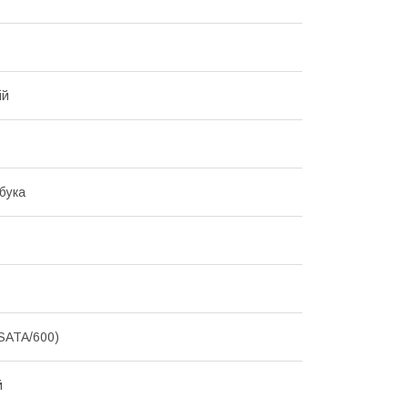
ій
бука
(SATA/600)
й