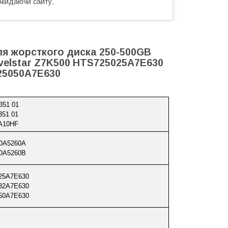
окидаючи сайту.
ля жорсткого диска 250-500GB
ravelstar Z7K500 HTS725025A7E630
25050A7E630
351 01
351 01
A10HF
 DA5260A
 DA5260B
25A7E630
32A7E630
50A7E630