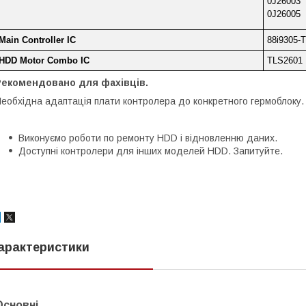
0J26003
0J26005
Main Controller IC
88i9305-
HDD Motor Combo IC
TLS2601
Рекомендовано для фахівців.
еобхідна адаптація плати контролера до конкретного гермоблоку.
Виконуємо роботи по ремонту HDD і відновленню даних.
Доступні контролери для інших моделей HDD. Запитуйте.
арактеристики
Основні