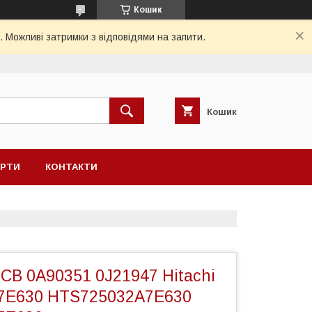
Кошик
. Можливі затримки з відповідями на запити.
Кошик
ЕРТИ
КОНТАКТИ
CB 0A90351 0J21947 Hitachi
7E630 HTS725032A7E630