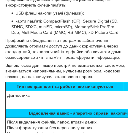
використовують флеш-пам'ять:
USB флеш накопичувачі (флешки);
карти пам'яті: CompactFlash (CF), Secure Digital (SD,
SDHC, SDXC, miniSD, microSD), MemoryStick Pro/Pro
Duo, MultiMedia Card (MMC, RS-MMC), xD-Picture Card.
Професійне обладнання та програмне забезпечення
дозволяють отримати доступ до даних користувача через
стандартний, технологічний інтерфейси або вичитати дамп
безпосередньо з чіпів пам'яті і розшифрувати інформацію.
Відновлюємо дані, якщо пристрій не визначається системою,
визначається неправильним, нульовим розміром, кодовою
назвою, на накопичувач встановлено пароль.
Тип несправності та роботи, що виконуються
В
Діагностика
Б
Відновлення даних - апаратно справні накопичув
Після видалення файлів, папок, втрати даних.
Після форматування без перезапису даних.