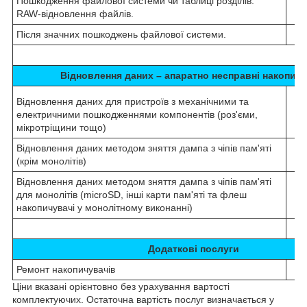
Пошкодження файлової системи чи таблиці розділів.
RAW-відновлення файлів.
Після значних пошкоджень файлової системи.
Відновлення даних – апаратно несправні накопичу
Відновлення даних для пристроїв з механічними та
електричними пошкодженнями компонентів (роз'єми,
мікротріщини тощо)
Відновлення даних методом зняття дампа з чіпів пам'яті
(крім монолітів)
Відновлення даних методом зняття дампа з чіпів пам'яті
для монолітів (microSD, інші карти пам'яті та флеш
накопичувачі у монолітному виконанні)
Додаткові послуги
Ремонт накопичувачів
Ціни вказані орієнтовно без урахування вартості
комплектуючих. Остаточна вартість послуг визначається у