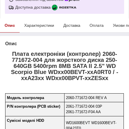
Доступна доставка
Опис
Характеристики
Доставка
Оплата
Умови п
Опис
Плата електроніки (контролер) 2060-
771672-004 для жорсткого диска 250-
640GB 5400rpm 8MB SATA II 2.5" WD
Scorpio Blue WDxx00BEVT-xxA0RT0 / -
xxA23xx WDxx00BPVT-xxZESxx
Модель контролера
2060-771672-004 REV A
P/N контролера (PCB sticker)
2061-771672-004 03P
2061-771672-F04 AA
Сумісні моделі HDD
WD1600BEVT WD1600BEVT-
00A23T0