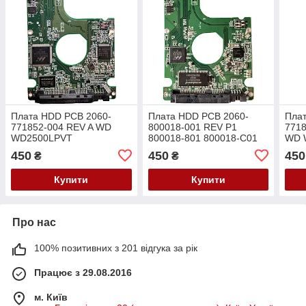
Плата HDD PCB 2060-
Плата HDD PCB 2060-
Пла
771852-004 REV A WD
800018-001 REV P1
7718
WD2500LPVT
800018-801 800018-C01
WD 
WD3200LPVT
WD WD2500LPLX
WD3
450
450
450
₴
₴
WD5000LPVT
WD3200LPLX
WD5
WD5000LPLX
Купити
Купити
Про нас
100% позитивних з 201 відгука за рік
Працює з 29.08.2016
м. Київ