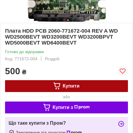
Плата HDD PCB 2060-771672-004 REV A WD
WD2500BEVT WD3200BEVT WD3200BPVT
WD5000BEVT WD6400BEVT
Готово до відправки
Код: 771672-004
Роздріб
500
₴
Купити
або
Купити з
Що таке купити з Пром?
Замовлення під захистом