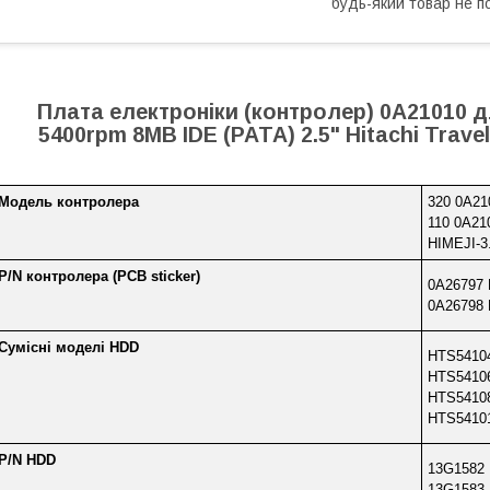
будь-який товар не п
Плата електроніки (контролер) 0A21010 
5400rpm 8MB IDE (PATA) 2.5" Hitachi Trav
Модель контролера
320 0A21
110 0A21
HIMEJI-3
P/N контролера (PCB sticker)
0A26797
0A26798
Сумісні моделі HDD
HTS5410
HTS5410
HTS5410
HTS5410
P/N HDD
13G1582
13G1583