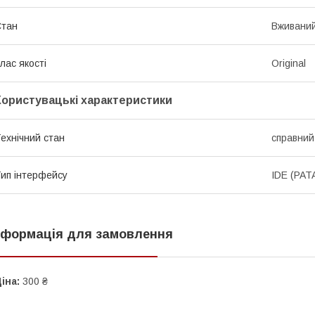
Стан
Вживани
лас якості
Original
Користувацькі характеристики
ехнічний стан
справний
ип інтерфейсу
IDE (PAT
нформація для замовлення
іна:
300 ₴