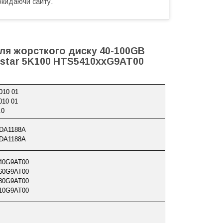
окидаючи сайту.
для жорсткого диску 40-100GB
elstar 5K100 HTS5410xxG9AT00
010 01
010 01
.0
 DA1188A
 DA1188A
40G9AT00
60G9AT00
80G9AT00
10G9AT00