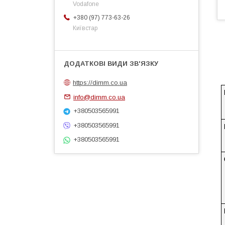
Vodafone
+380 (97) 773-63-26
Київстар
https://dimm.co.ua
info@dimm.co.ua
+380503565991
+380503565991
+380503565991