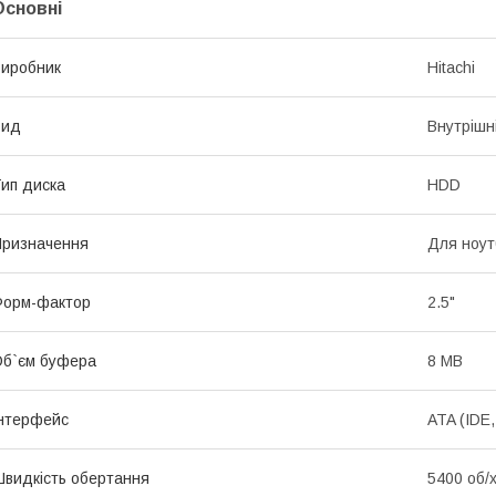
Основні
иробник
Hitachi
Вид
Внутрішн
ип диска
HDD
ризначення
Для ноут
Форм-фактор
2.5"
б`єм буфера
8 MB
нтерфейс
ATA (IDE
видкість обертання
5400 об/