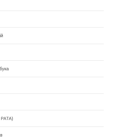
ій
бука
, PATA)
хв