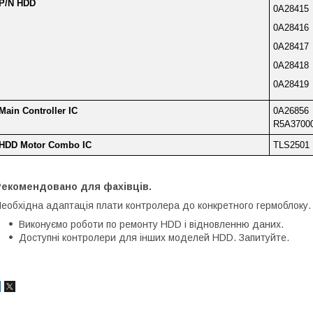
P/N HDD
0A28415
0A28416
0A28417
0A28418
0A28419
Main Controller IC
0A26856
R5A3700
HDD Motor Combo IC
TLS2501
Рекомендовано для фахівців.
еобхідна адаптація плати контролера до конкретного гермоблоку.
Виконуємо роботи по ремонту HDD і відновленню даних.
Доступні контролери для інших моделей HDD. Запитуйте.