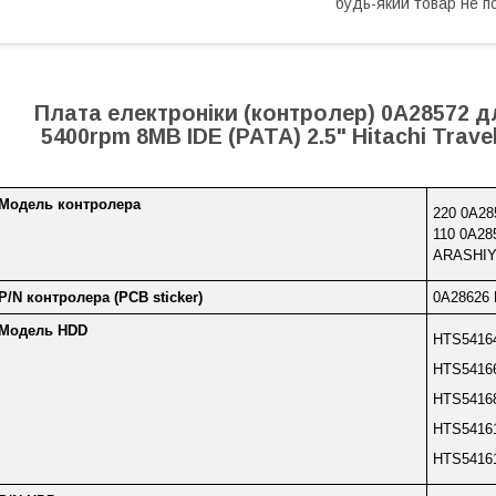
будь-який товар не п
Плата електроніки (контролер) 0A28572 
5400rpm 8MB IDE (PATA) 2.5" Hitachi Trav
Модель контролера
220 0A28
110 0A28
ARASHIY
P/N контролера (PCB sticker)
0A28626
Модель HDD
HTS5416
HTS5416
HTS5416
HTS5416
HTS5416