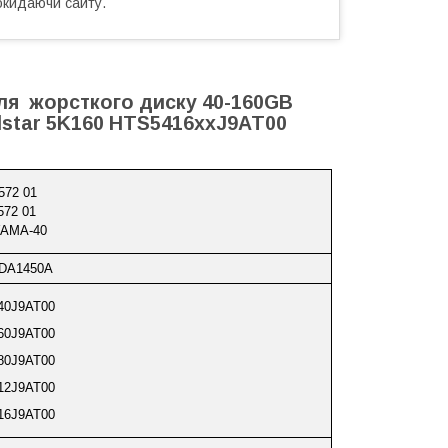
окидаючи сайту.
для жорсткого диску 40-160GB
elstar 5K160 HTS5416xxJ9AT00
572 01
572 01
AMA-40
 DA1450A
40J9AT00
60J9AT00
80J9AT00
12J9AT00
16J9AT00