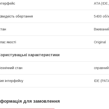
нтерфейс
ATA (IDE
видкість обертання
5400 об/
Стан
Вживани
лас якості
Original
Користувацькі характеристики
ехнічний стан
справний
ип інтерфейсу
IDE (PAT
нформація для замовлення