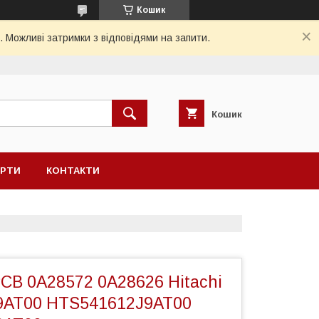
Кошик
. Можливі затримки з відповідями на запити.
Кошик
ЕРТИ
КОНТАКТИ
CB 0A28572 0A28626 Hitachi
9AT00 HTS541612J9AT00