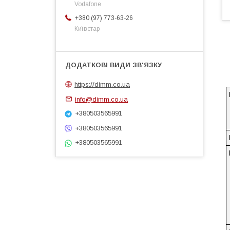
Vodafone
+380 (97) 773-63-26
Київстар
https://dimm.co.ua
info@dimm.co.ua
+380503565991
+380503565991
+380503565991