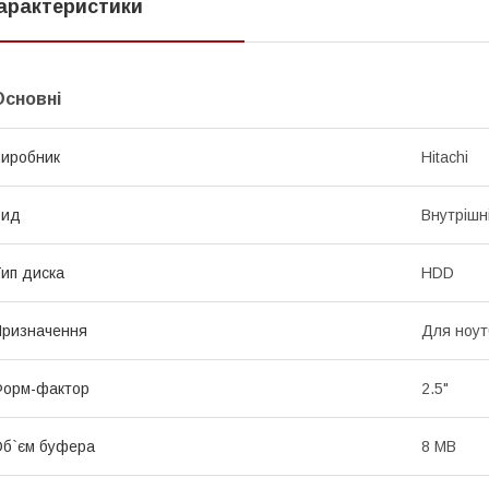
арактеристики
Основні
иробник
Hitachi
Вид
Внутрішн
ип диска
HDD
ризначення
Для ноут
Форм-фактор
2.5"
б`єм буфера
8 MB