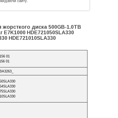
окидаючи сайту.
я жорсткого диска 500GB-1.0TB
star E7K1000 HDE721050SLA330
330 HDE721010SLA330
156 01
156 01
 BA3263_
50SLA330
64SLA330
75SLA330
10SLA330