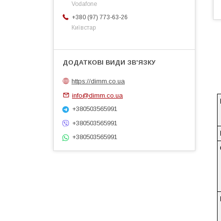
Vodafone
+380 (97) 773-63-26
Київстар
https://dimm.co.ua
info@dimm.co.ua
+380503565991
+380503565991
+380503565991