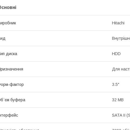
Основні
иробник
Hitachi
Вид
Внутрішн
ип диска
HDD
ризначення
Для наст
Форм-фактор
3.5"
б`єм буфера
32 MB
нтерфейс
SATA II (