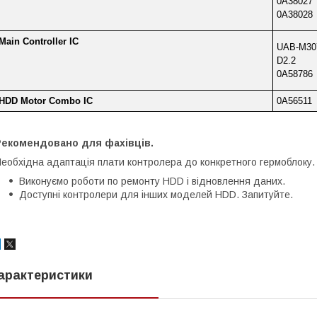
0A38027
0A38028
Main Controller IC
UAB-M30
D2.2
0A58786
HDD Motor Combo IC
0A56511
Рекомендовано для фахівців.
еобхідна адаптація плати контролера до конкретного гермоблоку.
Виконуємо роботи по ремонту HDD і відновлення даних.
Доступні контролери для інших моделей HDD. Запитуйте.
арактеристики