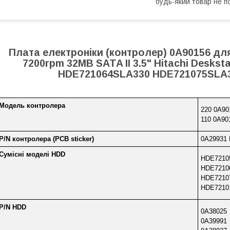
будь-який товар не п
Плата електроніки (контролер) 0A90156 дл
7200rpm 32MB SATA II 3.5" Hitachi Desk
HDE721064SLA330 HDE721075SLA
Модель контролера
220 0A90
110 0A90
P/N контролера (PCB sticker)
0A29931
Сумісні моделі HDD
HDE7210
HDE7210
HDE7210
HDE7210
P/N HDD
0A38025
0A39991