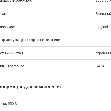
видкість обертання
7200 об/
Стан
Вживани
лас якості
Original
Користувацькі характеристики
ехнічний стан
справний
ип інтерфейсу
SATA
нформація для замовлення
іна:
550 ₴