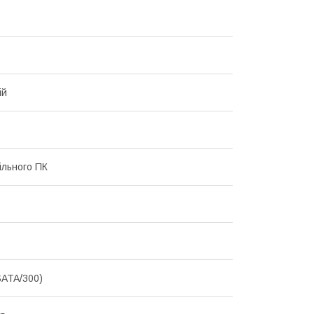
ій
ільного ПК
SATA/300)