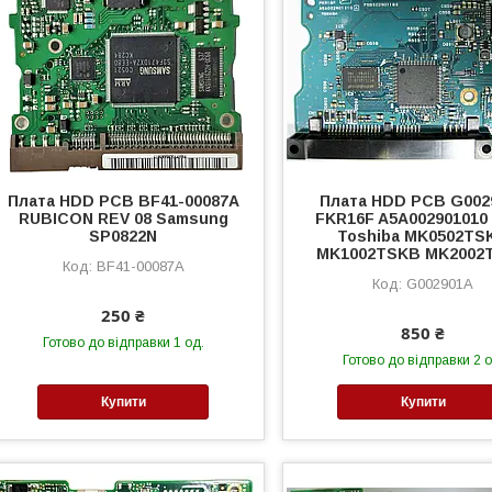
Плата HDD PCB BF41-00087A
Плата HDD PCB G002
RUBICON REV 08 Samsung
FKR16F A5A002901010
SP0822N
Toshiba MK0502TS
MK1002TSKB MK2002
BF41-00087A
G002901A
250 ₴
850 ₴
Готово до відправки 1 од.
Готово до відправки 2 о
Купити
Купити