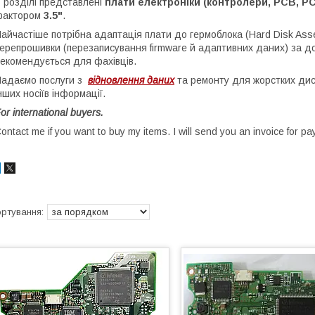
 розділі представлені
плати електроніки (контролери, PCB, P
фактором
3.5"
.
айчастіше потрібна адаптація плати до гермоблока (Hard Disk As
ерепрошивки (перезаписування firmware й адаптивних даних) за 
екомендується для фахівців.
адаємо послуги з
відновлення даних
та ремонту для жорстких дис
нших носіїв інформації.
or international buyers.
ontact me if you want to buy my items. I will send you an invoice for pa