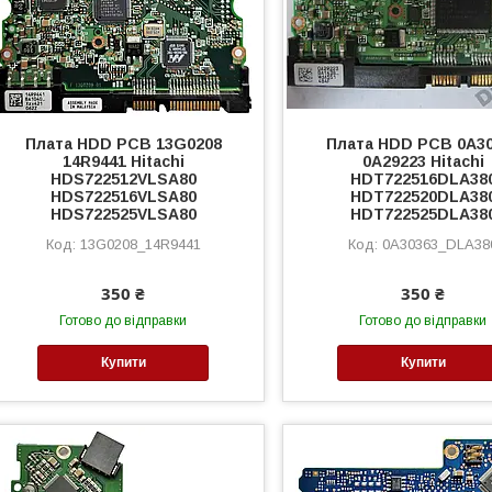
Плата HDD PCB 13G0208
Плата HDD PCB 0A3
14R9441 Hitachi
0A29223 Hitachi
HDS722512VLSA80
HDT722516DLA38
HDS722516VLSA80
HDT722520DLA38
HDS722525VLSA80
HDT722525DLA38
13G0208_14R9441
0A30363_DLA38
350 ₴
350 ₴
Готово до відправки
Готово до відправки
Купити
Купити