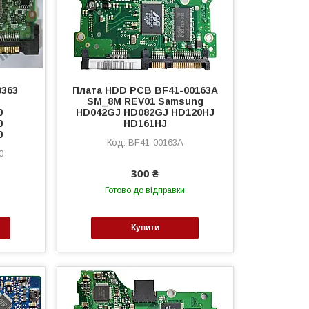
0363
Плата HDD PCB BF41-00163A
SM_8M REV01 Samsung
0
HD042GJ HD082GJ HD120HJ
0
HD161HJ
0
BF41-00163A
0
300 ₴
Готово до відправки
Купити