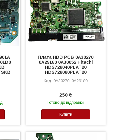
901A
Плата HDD PCB 0A30270
 01D0
0A29180 0A30652 Hitachi
KB
HDS728040PLAT20
TSKB
HDS728080PLAT20
0A30270_0A29180
250 ₴
д.
Готово до відправки
Купити