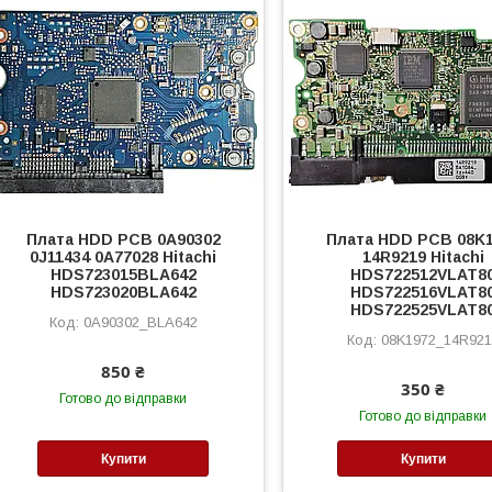
Плата HDD PCB 0A90302
Плата HDD PCB 08K
0J11434 0A77028 Hitachi
14R9219 Hitachi
HDS723015BLA642
HDS722512VLAT8
HDS723020BLA642
HDS722516VLAT8
HDS722525VLAT8
0A90302_BLA642
08K1972_14R921
850 ₴
350 ₴
Готово до відправки
Готово до відправки
Купити
Купити