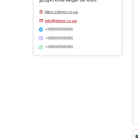
https://dimm.co.ua
info@dimm.co.ua
+380503565991
+380503565991
+380503565991