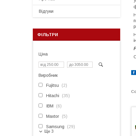
У
Відгуки
Н
п
р
ФІЛЬТРИ
Н
і
F
Ціна
C
Виробник
Fujitsu
2
Hitachi
35
IBM
6
Maxtor
5
Samsung
29
Ще 3