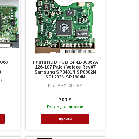
0363
Плата HDD PCB BF41-00067A
126-107 Palo / Veloce Rev07
0
Samsung SP0401N SP0802N
SP1203N SP1604N
0
BF41-00067A
300 ₴
Готово до відправки
Купити