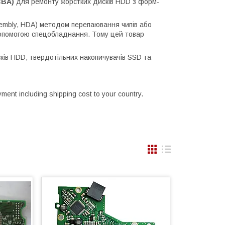
CBA)
для ремонту жорстких дисків HDD з форм-
sembly, HDA) методом перепаювання чипів або
допомогою спецобладнання. Тому цей товар
ків HDD, твердотільних накопичувачів SSD та
yment including shipping cost to your country.