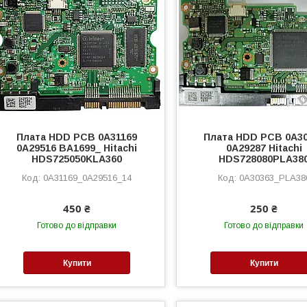
Плата HDD PCB 0A31169
Плата HDD PCB 0A3
0A29516 BA1699_ Hitachi
0A29287 Hitachi
HDS725050KLA360
HDS728080PLA38
0A31169_0A29516_14
0A30363_PLA38
450 ₴
250 ₴
Готово до відправки
Готово до відправки
Купити
Купити