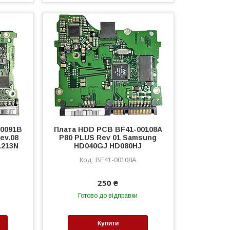
00091B
Плата HDD PCB BF41-00108A
Rev.08
P80 PLUS Rev 01 Samsung
1213N
HD040GJ HD080HJ
BF41-00108A
250 ₴
Готово до відправки
Купити