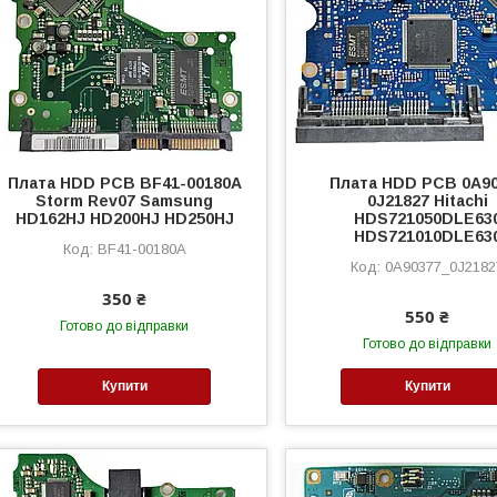
Плата HDD PCB BF41-00180A
Плата HDD PCB 0A9
Storm Rev07 Samsung
0J21827 Hitachi
HD162HJ HD200HJ HD250HJ
HDS721050DLE63
HDS721010DLE63
BF41-00180A
0A90377_0J2182
350 ₴
550 ₴
Готово до відправки
Готово до відправки
Купити
Купити