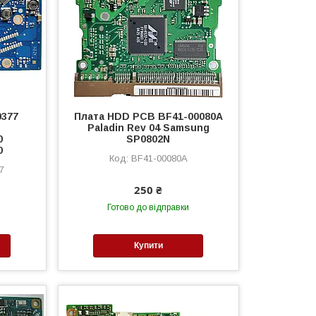
0377
Плата HDD PCB BF41-00080A
Paladin Rev 04 Samsung
0
SP0802N
0
BF41-00080A
7
250 ₴
Готово до відправки
Купити