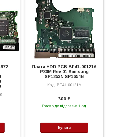
1972
Плата HDD PCB BF41-00121A
P80M Rev 01 Samsung
0
SP1253N SP1654N
0
BF41-00121A
0
9
300 ₴
Готово до відправки 1 од.
Купити