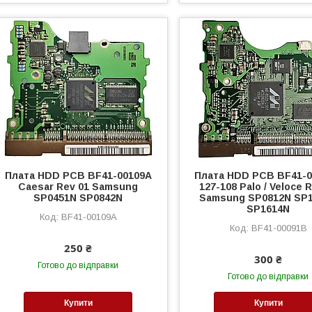
Плата HDD PCB BF41-00109A
Плата HDD PCB BF41-
Caesar Rev 01 Samsung
127-108 Palo / Veloce 
SP0451N SP0842N
Samsung SP0812N SP
SP1614N
BF41-00109A
BF41-00091B
250 ₴
300 ₴
Готово до відправки
Готово до відправки
Купити
Купити